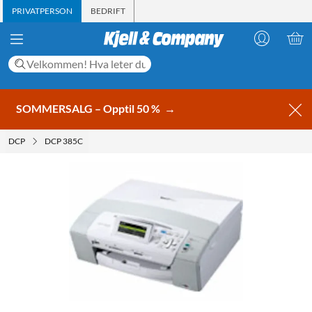
PRIVATPERSON
BEDRIFT
SOMMERSALG – Opptil 50 %
→
DCP
DCP 385C