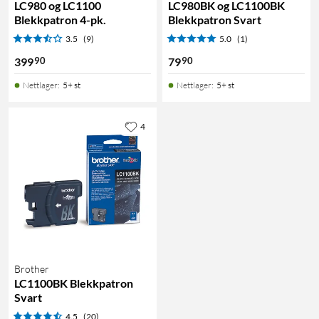
LC980 og LC1100
LC980BK og LC1100BK
Blekkpatron 4-pk.
Blekkpatron Svart
3.5
(9)
5.0
(1)
90
90
399
79
Nettlager
:
5+ st
Nettlager
:
5+ st
4
Brother
LC1100BK Blekkpatron
Svart
4.5
(20)