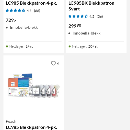
LC985 Blekkpatron 4-pk.
LC985BK Blekkpatron
Svart
4.5
(66)
4.5
(36)
729
,
-
90
299
Innobella-blekk
Innobella-blekk
Nettlager
:
1+ st
Nettlager
:
20+ st
6
Peach
LC985 Blekkpatron 4-pk.