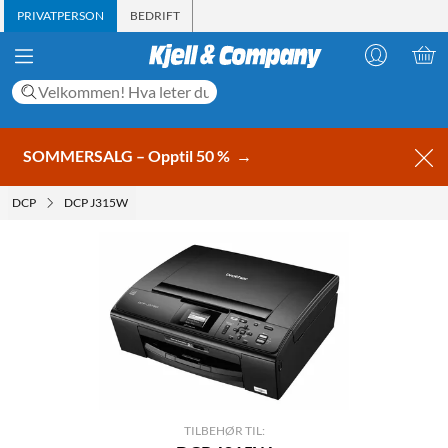
PRIVATPERSON
BEDRIFT
SOMMERSALG – Opptil 50 %
→
DCP
DCP J315W
TILBEHØR TIL: