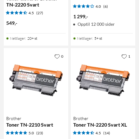
TN-2220 Svart
4.0
(6)
4.5
(27)
1 299
,
-
549
,
-
Opptil 12 000 sider
Nettlager
:
20+ st
Nettlager
:
5+ st
0
1
Brother
Brother
Toner TN-2210 Svart
Toner TN-2220 Svart XL
5.0
(23)
4.5
(14)