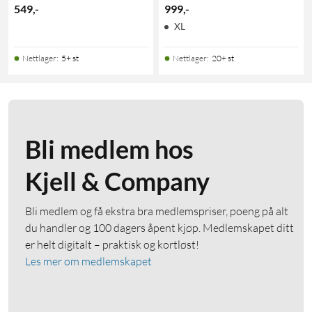
549
,
-
999
,
-
XL
Nettlager
:
5+ st
Nettlager
:
20+ st
Bli medlem hos
Kjell & Company
Bli medlem og få ekstra bra medlemspriser, poeng på alt
du handler og 100 dagers åpent kjøp. Medlemskapet ditt
er helt digitalt – praktisk og kortløst!
Les mer om medlemskapet