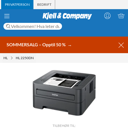
PRIVATPERSON
BEDRIFT
SOMMERSALG – Opptil 50 %
→
HL
HL 2250DN
TILBEHØR TIL: