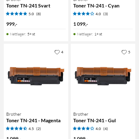
Toner TN-241 Svart
Toner TN-241 - Cyan
5.0
(8)
4.0
(3)
999
,
-
1 099
,
-
Nettlager
:
5+ st
Nettlager
:
1+ st
4
5
Brother
Brother
Toner TN-241 - Magenta
Toner TN-241 - Gul
4.5
(2)
4.0
(4)
1 099
,
-
1 099
,
-