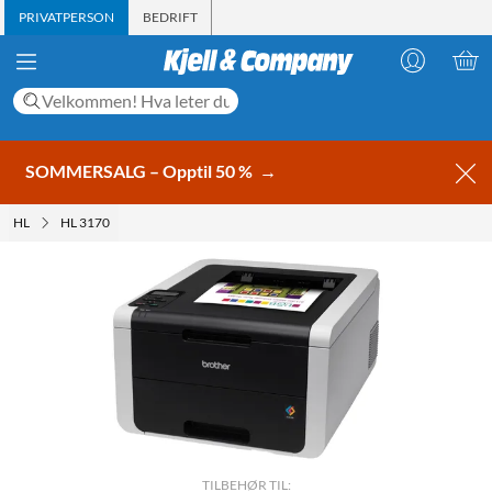
PRIVATPERSON
BEDRIFT
SOMMERSALG – Opptil 50 %
→
HL
HL 3170
TILBEHØR TIL: