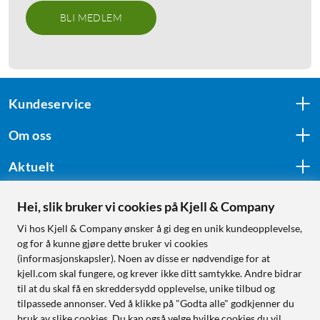
BLI MEDLEM
Kundeservice
Om oss
Aktuelt
Hei, slik bruker vi cookies på Kjell & Company
Følg oss
Vi hos Kjell & Company ønsker å gi deg en unik kundeopplevelse,
og for å kunne gjøre dette bruker vi cookies
(informasjonskapsler). Noen av disse er nødvendige for at
kjell.com skal fungere, og krever ikke ditt samtykke. Andre bidrar
Handle fra:
til at du skal få en skreddersydd opplevelse, unike tilbud og
tilpassede annonser. Ved å klikke på "Godta alle" godkjenner du
Sverige
bruk av slike cookies. Du kan også velge hvilke cookies du vil