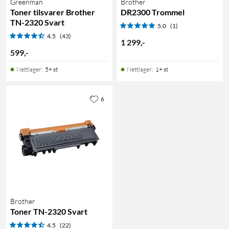
Greenman
Brother
Toner tilsvarer Brother
DR2300 Trommel
TN-2320 Svart
5.0
(1)
4.5
(43)
1 299
,
-
599
,
-
Nettlager
:
5+ st
Nettlager
:
1+ st
6
Brother
Toner TN-2320 Svart
4.5
(22)