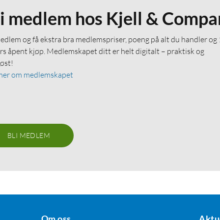
li medlem hos Kjell & Compa
medlem og få ekstra bra medlemspriser, poeng på alt du handler og
rs åpent kjøp. Medlemskapet ditt er helt digitalt – praktisk og
løst!
mer om medlemskapet
BLI MEDLEM
Om oss
Aktu