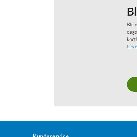
B
Bli 
dage
kort
Les 
Kundeservice