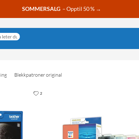
SOMMERSALG
– Opptil 50 % →
ning
Blekkpatroner original
2