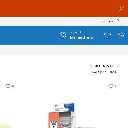
Butikker
Logg på
Bli medlem
SORTERING
Mest populære
4
1