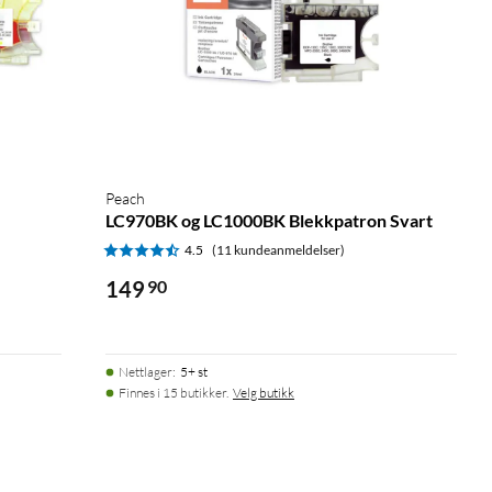
Peach
LC970BK og LC1000BK Blekkpatron Svart
4.5
(11 kundeanmeldelser)
149
90
Nettlager
:
5+ st
Finnes i 15 butikker.
Velg butikk