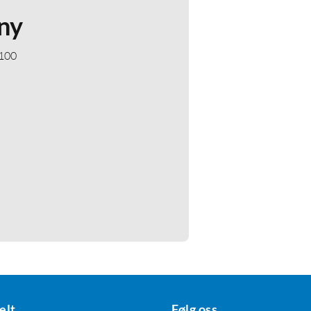
ny
 100
elt
Følg oss