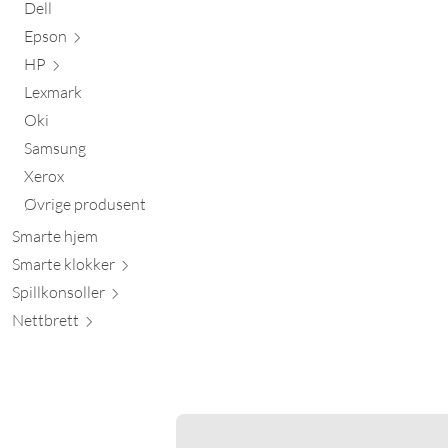
Dell
Epson
HP
Lexmark
Oki
Samsung
Xerox
Øvrige produsent
Smarte hjem
Smarte kl
okker
Spillkons
oller
Nett
brett