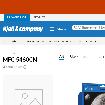
PRIVATPERSON
BEDRIFT
Meny
TILBEHØR TIL
SKRIVERE
BROTHER
MFC
MFC 5460CN
TILBEHØR TIL:
Alt
Blekkpatroner erstat
MFC 5460CN
3 produkter