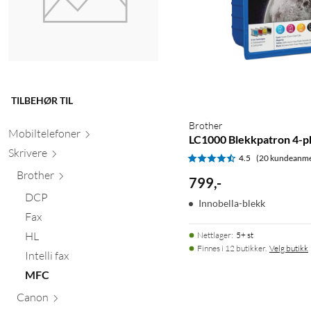
TILBEHØR TIL
Brother
Mobiltele
foner
LC1000 Blekkpatron 4-p
Skr
ivere
4.5
(20 kundeanme
Brother
799
,
-
DCP
Innobella-blekk
Fax
HL
Nettlager
:
5+ st
Finnes i 12 butikker.
Velg butikk
Intelli fax
MFC
Canon