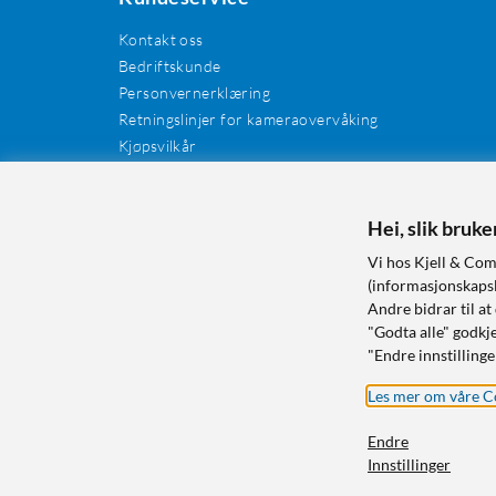
Kontakt oss
Bedriftskunde
Personvernerklæring
Retningslinjer for kameraovervåking
Kjøpsvilkår
EE-avfall
Cookies / informasjonskapsler
Kundeanmeldelser
Hei, slik bruk
Manualer og drivere
Vi hos Kjell & Com
Retur og reklamasjon
(informasjonskapsle
Andre bidrar til at
"Godta alle" godkje
"Endre innstillinge
Les mer om våre C
Endre
Innstillinger