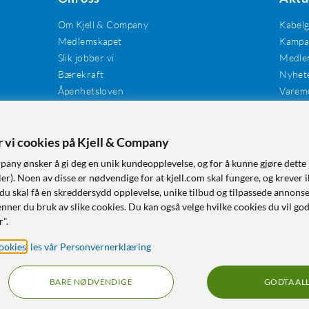
Om Kjell & Company
Kabel
Medlemskapet
Kampan
Slik jobber vi
Medle
Bærekraft
Nyhet
Åpenhetsloven
Varem
Karriere
Våre butikker
Tilgjengelighet
er vi cookies på Kjell & Company
pany ønsker å gi deg en unik kundeopplevelse, og for å kunne gjøre dette 
r). Noen av disse er nødvendige for at kjell.com skal fungere, og krever i
 du skal få en skreddersydd opplevelse, unike tilbud og tilpassede annonse
nner du bruk av slike cookies. Du kan også velge hvilke cookies du vil go
r".
ookies
,
les vår Personvernerklæring
BARE NØDVENDIGE
GODTA AL
RÅD OG TILBEHØR TIL HJEMMEELEKTRONIKK