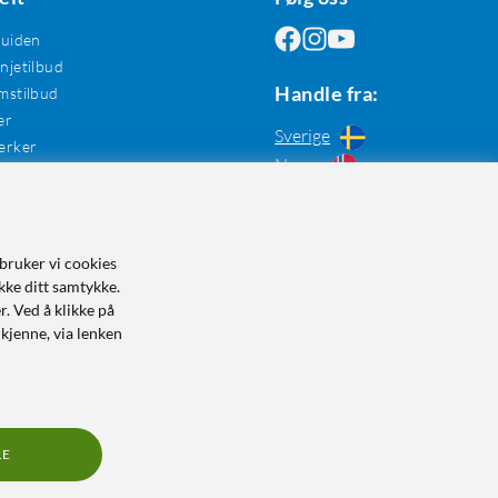
guiden
jetilbud
Handle fra:
mstilbud
er
Sverige
erker
Norge
bruker vi cookies
kke ditt samtykke.
r. Ved å klikke på
dkjenne, via lenken
LE