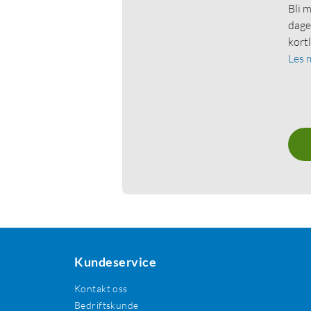
Bli 
dage
kort
Les 
Kundeservice
Kontakt oss
Bedriftskunde