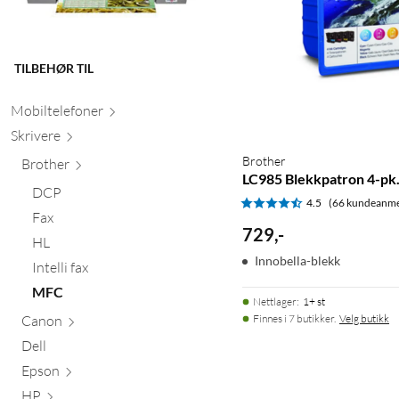
TILBEHØR TIL
Mobiltele
foner
Skr
ivere
Brother
Brother
LC985 Blekkpatron 4-pk
DCP
4.5
(66 kundeanme
Fax
729
,
-
HL
Innobella-blekk
Intelli fax
MFC
Nettlager
:
1+ st
Canon
Finnes i 7 butikker.
Velg butikk
Dell
Epson
HP