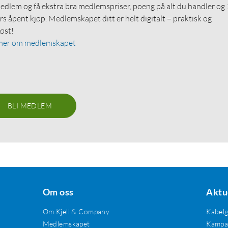
medlem og få ekstra bra medlemspriser, poeng på alt du handler og
rs åpent kjøp. Medlemskapet ditt er helt digitalt – praktisk og
løst!
mer om medlemskapet
BLI MEDLEM
Om oss
Aktu
Om Kjell & Company
Kabel
Medlemskapet
Kampan