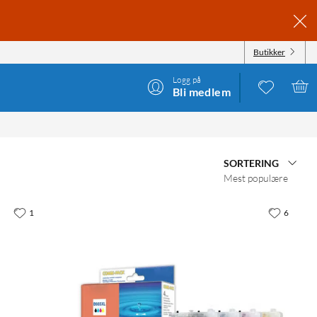
Butikker
Logg på
Bli medlem
SORTERING
Mest populære
1
6