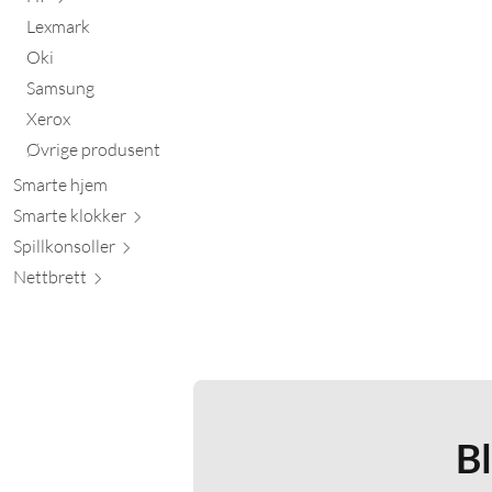
Lexmark
Oki
Samsung
Xerox
Øvrige produsent
Smarte hjem
Smarte kl
okker
Spillkons
oller
Nett
brett
B