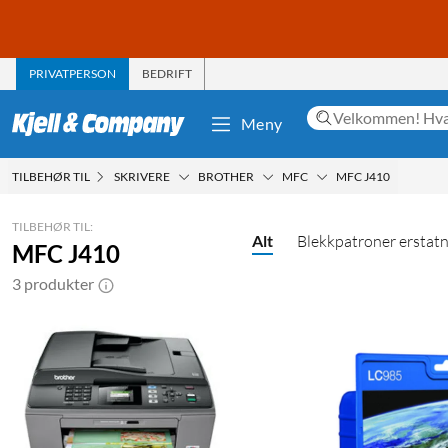
PRIVATPERSON
BEDRIFT
Meny
TILBEHØR TIL
SKRIVERE
BROTHER
MFC
MFC J410
TILBEHØR TIL:
Alt
Blekkpatroner erstat
MFC J410
3 produkter