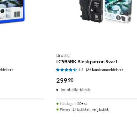
Brother
.
LC985BK Blekkpatron Svart
ldelser)
4.5
(36 kundeanmeldelser)
299
90
Innobella-blekk
Nettlager
:
20+ st
Finnes i 19 butikker.
Velg butikk