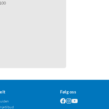
 100
elt
Følg oss
guiden
jetilbud