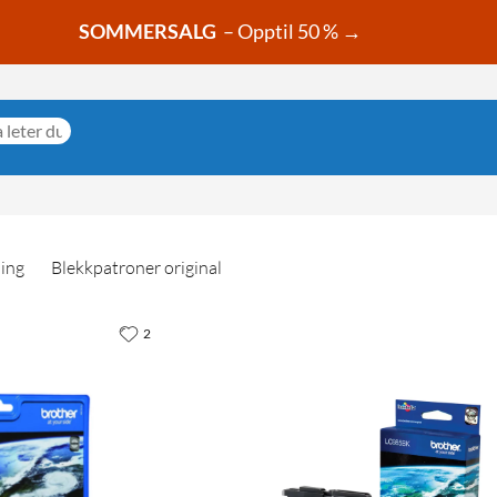
SOMMERSALG
– Opptil 50 % →
ning
Blekkpatroner original
2