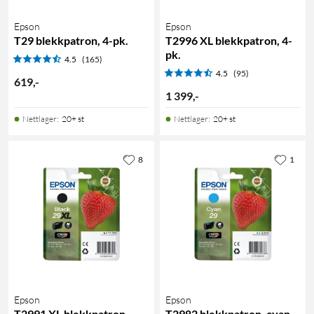
Epson
Epson
T29 blekkpatron, 4-pk.
T2996 XL blekkpatron, 4-
pk.
4.5
(165)
4.5
(95)
619
,
-
1 399
,
-
Nettlager
:
20+ st
Nettlager
:
20+ st
8
1
Epson
Epson
T2991 XL blekkpatron,
T2982 blekkpatron, cyan