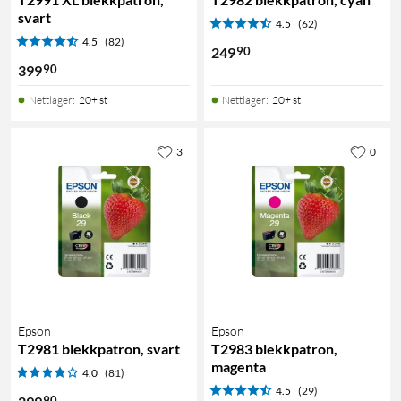
svart
4.5
(62)
4.5
(82)
90
249
90
399
Nettlager
:
20+ st
Nettlager
:
20+ st
3
0
Epson
Epson
T2981 blekkpatron, svart
T2983 blekkpatron,
magenta
4.0
(81)
4.5
(29)
90