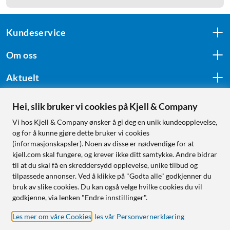
Kundeservice
Om oss
Aktuelt
Hei, slik bruker vi cookies på Kjell & Company
Følg oss
Vi hos Kjell & Company ønsker å gi deg en unik kundeopplevelse,
og for å kunne gjøre dette bruker vi cookies
(informasjonskapsler). Noen av disse er nødvendige for at
kjell.com skal fungere, og krever ikke ditt samtykke. Andre bidrar
Handle fra:
til at du skal få en skreddersydd opplevelse, unike tilbud og
tilpassede annonser. Ved å klikke på "Godta alle" godkjenner du
Sverige
bruk av slike cookies. Du kan også velge hvilke cookies du vil
Norge
godkjenne, via lenken "Endre innstillinger".
Les mer om våre Cookies
,
les vår Personvernerklæring