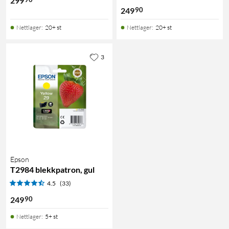
299
90
249
Nettlager
:
20+ st
Nettlager
:
20+ st
3
Epson
T2984 blekkpatron, gul
4.5
(33)
90
249
Nettlager
:
5+ st