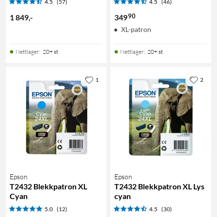
4.5
(57)
4.5
(46)
90
1 849
,
-
349
XL-patron
Nettlager
:
20+ st
Nettlager
:
20+ st
1
2
Epson
Epson
T2432 Blekkpatron XL
T2432 Blekkpatron XL Lys
Cyan
cyan
5.0
(12)
4.5
(30)