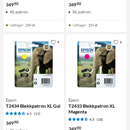
90
90
349
349
XL-patron
XL-patron
Nettlager
:
20+ st
Nettlager
:
20+ st
4
6
Epson
Epson
T2434 Blekkpatron XL Gul
T2433 Blekkpatron XL
Magenta
4.5
(15)
4.5
(18)
90
349
90
349