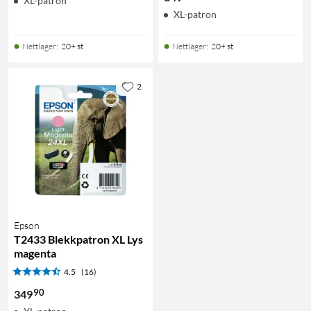
XL-patron
XL-patron
Nettlager
:
20+ st
Nettlager
:
20+ st
2
Epson
T2433 Blekkpatron XL Lys
magenta
4.5
(16)
90
349