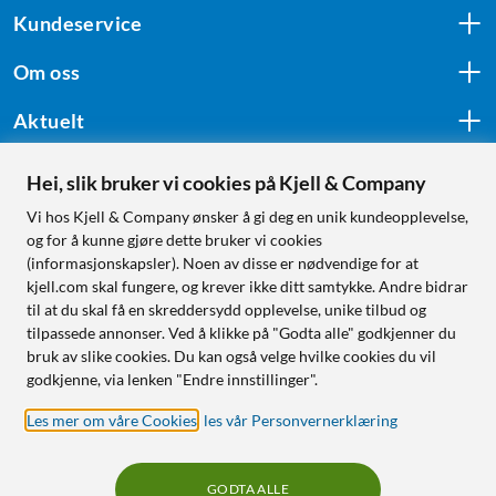
Kundeservice
Om oss
Aktuelt
Hei, slik bruker vi cookies på Kjell & Company
Følg oss
Vi hos Kjell & Company ønsker å gi deg en unik kundeopplevelse,
og for å kunne gjøre dette bruker vi cookies
(informasjonskapsler). Noen av disse er nødvendige for at
kjell.com skal fungere, og krever ikke ditt samtykke. Andre bidrar
Handle fra:
til at du skal få en skreddersydd opplevelse, unike tilbud og
tilpassede annonser. Ved å klikke på "Godta alle" godkjenner du
Sverige
bruk av slike cookies. Du kan også velge hvilke cookies du vil
Norge
godkjenne, via lenken "Endre innstillinger".
Les mer om våre Cookies
,
les vår Personvernerklæring
GODTA ALLE