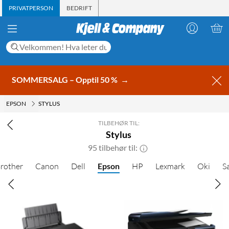
PRIVATPERSON
BEDRIFT
SOMMERSALG – Opptil 50 %
→
EPSON
STYLUS
TILBEHØR TIL:
Stylus
95 tilbehør til:
rother
Canon
Dell
Epson
HP
Lexmark
Oki
S