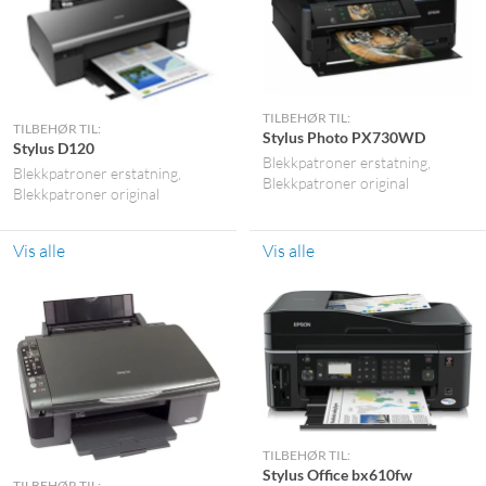
TILBEHØR TIL:
TILBEHØR TIL:
Stylus Photo PX730WD
Stylus D120
Blekkpatroner erstatning
Blekkpatroner erstatning
Blekkpatroner original
Blekkpatroner original
Vis alle
Vis alle
TILBEHØR TIL:
Stylus Office bx610fw
TILBEHØR TIL: