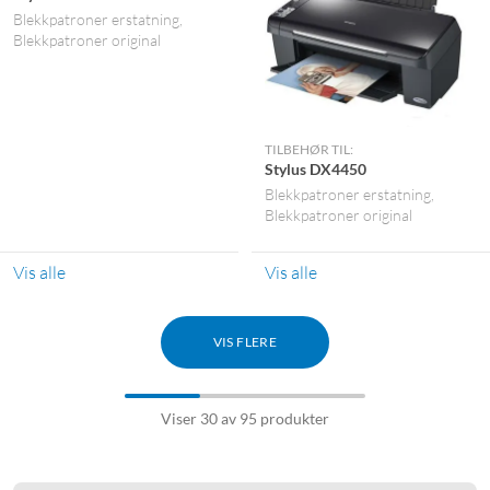
Blekkpatroner erstatning
Blekkpatroner original
TILBEHØR TIL:
Stylus DX4450
Blekkpatroner erstatning
Blekkpatroner original
Vis alle
Vis alle
VIS FLERE
Viser 30 av 95 produkter