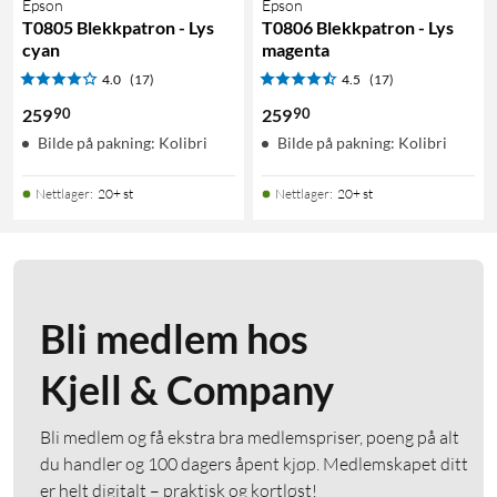
Epson
Epson
T0805 Blekkpatron - Lys
T0806 Blekkpatron - Lys
cyan
magenta
4.0
(17)
4.5
(17)
90
90
259
259
Bilde på pakning: Kolibri
Bilde på pakning: Kolibri
Nettlager
:
20+ st
Nettlager
:
20+ st
Bli medlem hos
Kjell & Company
Bli medlem og få ekstra bra medlemspriser, poeng på alt
du handler og 100 dagers åpent kjøp. Medlemskapet ditt
er helt digitalt – praktisk og kortløst!