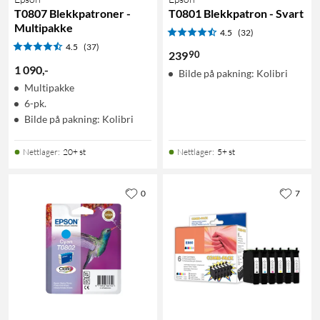
T0807 Blekkpatroner -
T0801 Blekkpatron - Svart
Multipakke
4.5
(32)
4.5
(37)
90
239
1 090
,
-
Bilde på pakning: Kolibri
Multipakke
6-pk.
Bilde på pakning: Kolibri
Nettlager
:
20+ st
Nettlager
:
5+ st
0
7