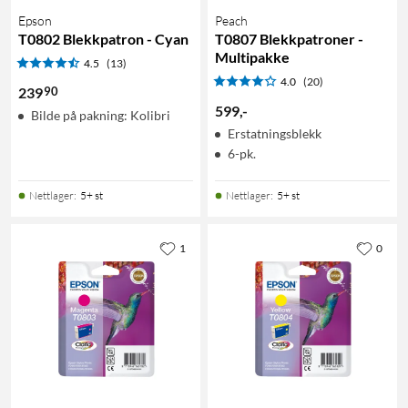
Epson
Peach
T0802 Blekkpatron - Cyan
T0807 Blekkpatroner -
Multipakke
4.5
(13)
4.0
(20)
90
239
599
,
-
Bilde på pakning: Kolibri
Erstatningsblekk
6-pk.
Nettlager
:
5+ st
Nettlager
:
5+ st
1
0