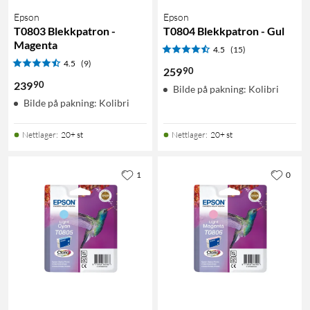
Epson
Epson
T0803 Blekkpatron -
T0804 Blekkpatron - Gul
Magenta
4.5
(15)
4.5
(9)
90
259
90
239
Bilde på pakning: Kolibri
Bilde på pakning: Kolibri
Nettlager
:
20+ st
Nettlager
:
20+ st
1
0