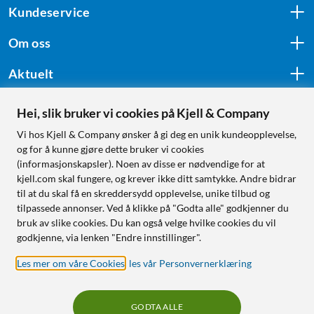
Kundeservice
Om oss
Aktuelt
Hei, slik bruker vi cookies på Kjell & Company
Følg oss
Vi hos Kjell & Company ønsker å gi deg en unik kundeopplevelse,
og for å kunne gjøre dette bruker vi cookies
(informasjonskapsler). Noen av disse er nødvendige for at
kjell.com skal fungere, og krever ikke ditt samtykke. Andre bidrar
Handle fra:
til at du skal få en skreddersydd opplevelse, unike tilbud og
tilpassede annonser. Ved å klikke på "Godta alle" godkjenner du
Sverige
bruk av slike cookies. Du kan også velge hvilke cookies du vil
Norge
godkjenne, via lenken "Endre innstillinger".
Les mer om våre Cookies
,
les vår Personvernerklæring
GODTA ALLE