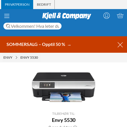
PRIVATPERSON
BEDRIFT
SOMMERSALG – Opptil 50 %
→
ENVY
ENVY 5530
TILBEHØR TIL:
Envy 5530