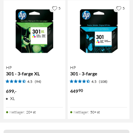
5
5
HP
HP
301 - 3-farge XL
301 - 3-farge
4.5
(94)
4.5
(108)
90
699
,
-
449
XL
Nettlager
:
20+ st
Nettlager
:
50+ st