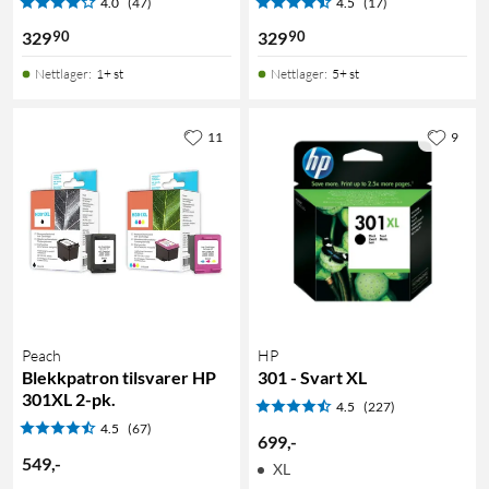
4.0
(47)
4.5
(17)
90
90
329
329
Nettlager
:
1+ st
Nettlager
:
5+ st
11
9
Peach
HP
Blekkpatron tilsvarer HP
301 - Svart XL
301XL 2-pk.
4.5
(227)
4.5
(67)
699
,
-
549
,
-
XL