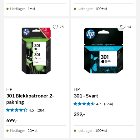
Nettlager
:
1+ st
Nettlager
:
100+ st
25
14
HP
HP
301 Blekkpatroner 2-
301 - Svart
pakning
4.5
(364)
4.5
(284)
299
,
-
699
,
-
Nettlager
:
20+ st
Nettlager
:
100+ st