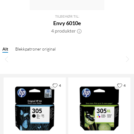
TILBEHØR TIL:
Envy 6010e
4 produkter
Alt
Blekkpatroner original
4
4