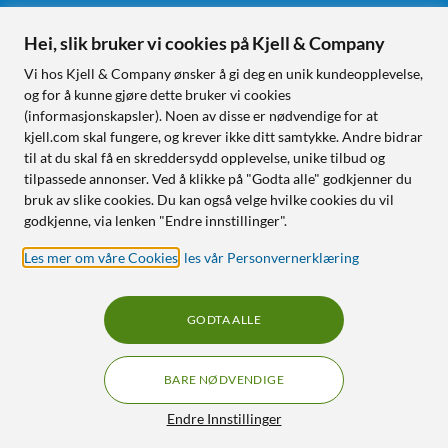
Hei, slik bruker vi cookies på Kjell & Company
Følg oss
Vi hos Kjell & Company ønsker å gi deg en unik kundeopplevelse,
og for å kunne gjøre dette bruker vi cookies
(informasjonskapsler). Noen av disse er nødvendige for at
kjell.com skal fungere, og krever ikke ditt samtykke. Andre bidrar
Handle fra:
til at du skal få en skreddersydd opplevelse, unike tilbud og
tilpassede annonser. Ved å klikke på "Godta alle" godkjenner du
Sverige
bruk av slike cookies. Du kan også velge hvilke cookies du vil
Norge
godkjenne, via lenken "Endre innstillinger".
Les mer om våre Cookies
,
les vår Personvernerklæring
GODTA ALLE
BARE NØDVENDIGE
RÅD OG TILBEHØR TIL
HJEMMEELEKTRONIKK
Filtre
Endre Innstillinger
© Copyright
2026
Kjell & Company