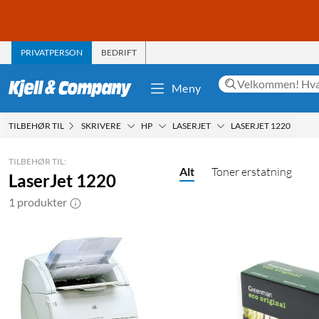
PRIVATPERSON
BEDRIFT
Meny
TILBEHØR TIL
SKRIVERE
HP
LASERJET
LASERJET 1220
TILBEHØR TIL:
Alt
Toner erstatning
LaserJet 1220
1 produkter