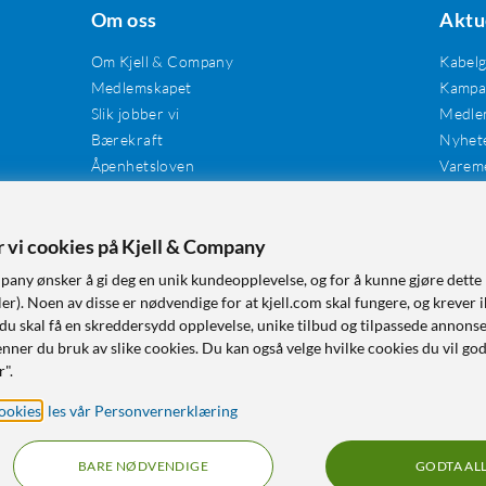
Om oss
Aktu
Om Kjell & Company
Kabel
Medlemskapet
Kampan
Slik jobber vi
Medle
Bærekraft
Nyhet
Åpenhetsloven
Varem
Karriere
Våre butikker
Tilgjengelighet
er vi cookies på Kjell & Company
pany ønsker å gi deg en unik kundeopplevelse, og for å kunne gjøre dette 
r). Noen av disse er nødvendige for at kjell.com skal fungere, og krever i
 du skal få en skreddersydd opplevelse, unike tilbud og tilpassede annonse
nner du bruk av slike cookies. Du kan også velge hvilke cookies du vil go
r".
ookies
,
les vår Personvernerklæring
BARE NØDVENDIGE
GODTA AL