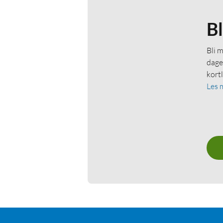
B
Bli 
dage
kort
Les 