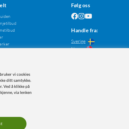
elt
Følg oss
guiden
jetilbud
Handle fra:
mstilbud
er
Sverige
erker
Norge
bruker vi cookies
kke ditt samtykke.
r. Ved å klikke på
dkjenne, via lenken
LE