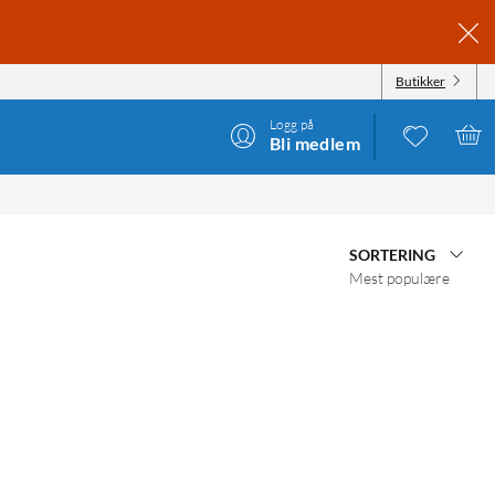
Butikker
Logg på
Bli medlem
SORTERING
Mest populære