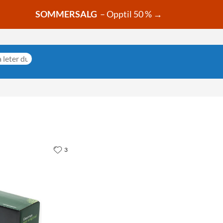
SOMMERSALG
– Opptil 50 % →
3