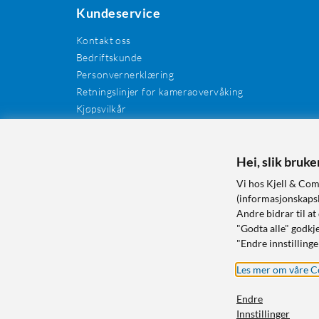
Kundeservice
Kontakt oss
Bedriftskunde
Personvernerklæring
Retningslinjer for kameraovervåking
Kjøpsvilkår
EE-avfall
Cookies / informasjonskapsler
Kundeanmeldelser
Hei, slik bruk
Manualer og drivere
Vi hos Kjell & Com
Retur og reklamasjon
(informasjonskapsle
Andre bidrar til at
"Godta alle" godkje
"Endre innstillinge
Les mer om våre C
Endre
Innstillinger