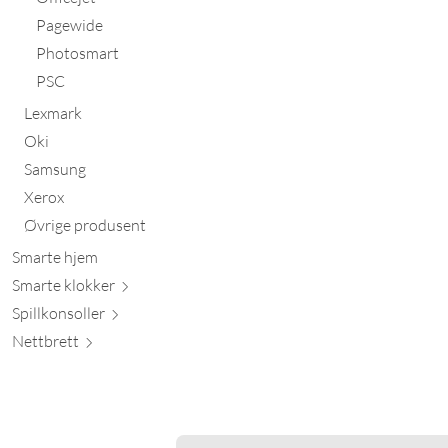
Pagewide
Photosmart
PSC
Lexmark
Oki
Samsung
Xerox
Øvrige produsent
Smarte hjem
Smarte kl
okker
Spillkons
oller
Nett
brett