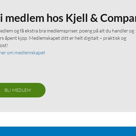
li medlem hos Kjell & Compa
medlem og få ekstra bra medlemspriser, poeng på alt du handler og
rs åpent kjøp. Medlemskapet ditt er helt digitalt – praktisk og
løst!
mer om medlemskapet
BLI MEDLEM