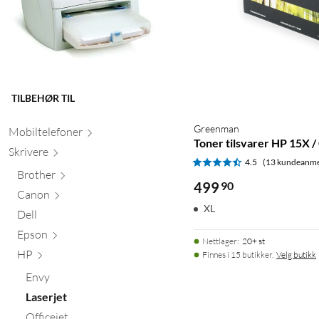
TILBEHØR TIL
Greenman
Mobiltele
foner
Toner tilsvarer HP 15X /
Skr
ivere
4.5
(13 kundeanme
Brother
499
90
Canon
XL
Dell
Epson
Nettlager
:
20+ st
HP
Finnes i 15 butikker.
Velg butikk
Envy
Laserjet
Officejet