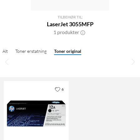
TILBEHØR TIL:
LaserJet 3055MFP
1 produkter
Alt
Toner erstatning
Toner original
6