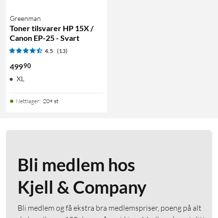
Greenman
Toner tilsvarer HP 15X /
Canon EP-25 - Svart
4.5
(13)
90
499
XL
Nettlager
:
20+ st
Bli medlem hos
Kjell & Company
Bli medlem og få ekstra bra medlemspriser, poeng på alt