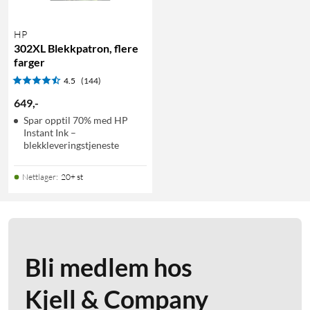
HP
302XL Blekkpatron, flere
farger
4.5
(144)
649
,
-
Spar opptil 70% med HP
Instant Ink –
blekkleveringstjeneste
Nettlager
:
20+ st
Bli medlem hos
Kjell & Company