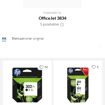
TILBEHØR TIL:
OfficeJet 3834
5 produkter
Alt
Blekkpatroner original
52
5