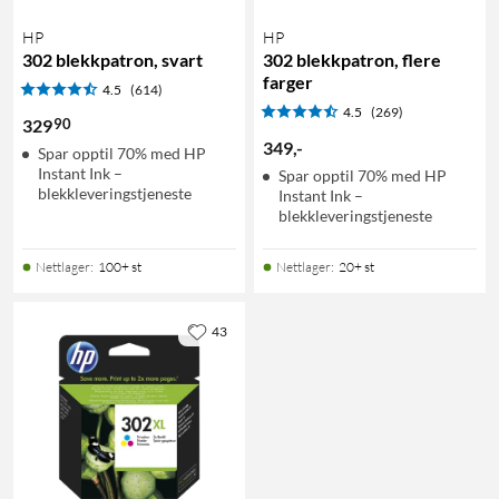
HP
HP
302 blekkpatron, svart
302 blekkpatron, flere
farger
4.5
(614)
4.5
(269)
90
329
349
,
-
Spar opptil 70% med HP
Instant Ink –
Spar opptil 70% med HP
blekkleveringstjeneste
Instant Ink –
blekkleveringstjeneste
Nettlager
:
100+ st
Nettlager
:
20+ st
43