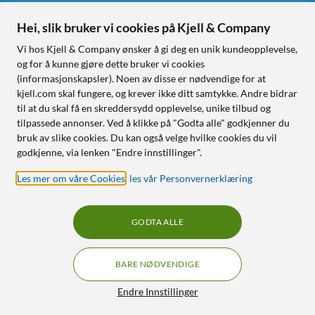
Hei, slik bruker vi cookies på Kjell & Company
Følg oss
Vi hos Kjell & Company ønsker å gi deg en unik kundeopplevelse,
og for å kunne gjøre dette bruker vi cookies
(informasjonskapsler). Noen av disse er nødvendige for at
kjell.com skal fungere, og krever ikke ditt samtykke. Andre bidrar
Handle fra:
til at du skal få en skreddersydd opplevelse, unike tilbud og
tilpassede annonser. Ved å klikke på "Godta alle" godkjenner du
Sverige
bruk av slike cookies. Du kan også velge hvilke cookies du vil
Norge
godkjenne, via lenken "Endre innstillinger".
Les mer om våre Cookies
,
les vår Personvernerklæring
GODTA ALLE
BARE NØDVENDIGE
RÅD OG TILBEHØR TIL
HJEMMEELEKTRONIKK
Filtre
Endre Innstillinger
© Copyright
2026
Kjell & Company