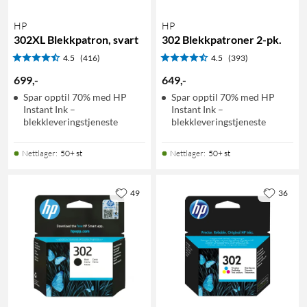
HP
HP
302XL Blekkpatron, svart
302 Blekkpatroner 2-pk.
4.5
(416)
4.5
(393)
699
,
-
649
,
-
Spar opptil 70% med HP
Spar opptil 70% med HP
Instant Ink –
Instant Ink –
blekkleveringstjeneste
blekkleveringstjeneste
Nettlager
:
50+ st
Nettlager
:
50+ st
49
36