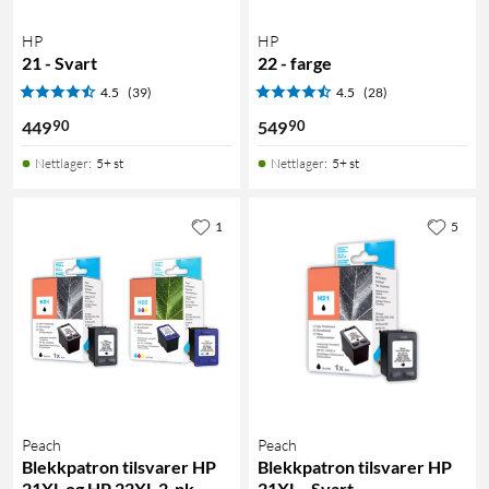
HP
HP
21 - Svart
22 - farge
4.5
(39)
4.5
(28)
90
90
449
549
Nettlager
:
5+ st
Nettlager
:
5+ st
1
5
Peach
Peach
Blekkpatron tilsvarer HP
Blekkpatron tilsvarer HP
21XL og HP 22XL 2-pk.
21XL - Svart