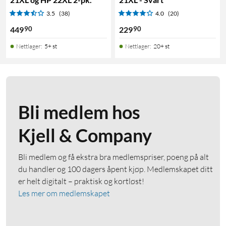
3.5
(38)
4.0
(20)
90
90
449
229
Nettlager
:
5+ st
Nettlager
:
20+ st
Bli medlem hos
Kjell & Company
Bli medlem og få ekstra bra medlemspriser, poeng på alt
du handler og 100 dagers åpent kjøp. Medlemskapet ditt
er helt digitalt – praktisk og kortløst!
Les mer om medlemskapet