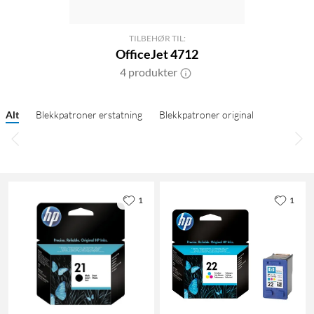
TILBEHØR TIL:
OfficeJet 4712
4 produkter
Alt
Blekkpatroner erstatning
Blekkpatroner original
1
1