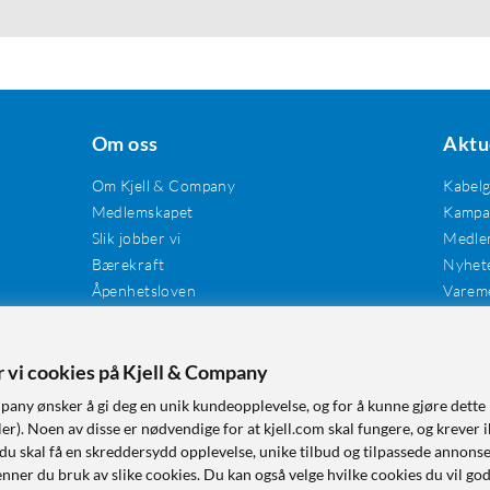
Om oss
Aktu
Om Kjell & Company
Kabel
Medlemskapet
Kampan
Slik jobber vi
Medle
Bærekraft
Nyhet
Åpenhetsloven
Varem
Karriere
Våre butikker
Tilgjengelighet
er vi cookies på Kjell & Company
pany ønsker å gi deg en unik kundeopplevelse, og for å kunne gjøre dette 
r). Noen av disse er nødvendige for at kjell.com skal fungere, og krever i
 du skal få en skreddersydd opplevelse, unike tilbud og tilpassede annonse
nner du bruk av slike cookies. Du kan også velge hvilke cookies du vil go