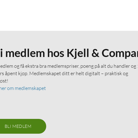
li medlem hos Kjell & Compa
medlem og få ekstra bra medlemspriser, poeng på alt du handler og
rs åpent kjøp. Medlemskapet ditt er helt digitalt – praktisk og
løst!
mer om medlemskapet
BLI MEDLEM