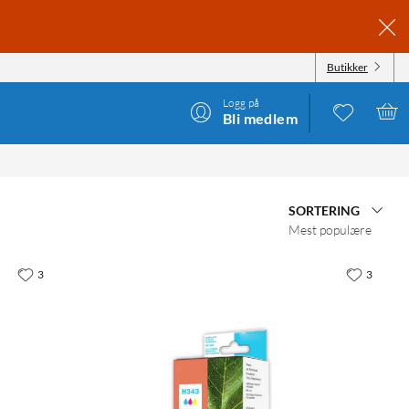
Butikker
Logg på
Bli medlem
SORTERING
Mest populære
3
3