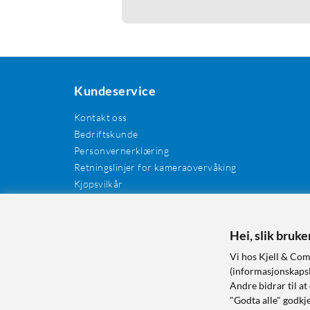
Kundeservice
Kontakt oss
Bedriftskunde
Personvernerklæring
Retningslinjer for kameraovervåking
Kjøpsvilkår
EE-avfall
Cookies / informasjonskapsler
Kundeanmeldelser
Hei, slik bruk
Manualer og drivere
Vi hos Kjell & Com
Retur og reklamasjon
(informasjonskapsle
Andre bidrar til at
"Godta alle" godkje