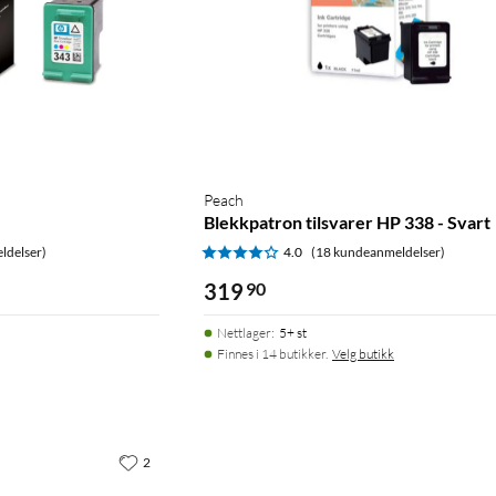
Peach
Blekkpatron tilsvarer HP 338 - Svart
ldelser)
4.0
(18 kundeanmeldelser)
319
90
Nettlager
:
5+ st
Finnes i 14 butikker.
Velg butikk
2