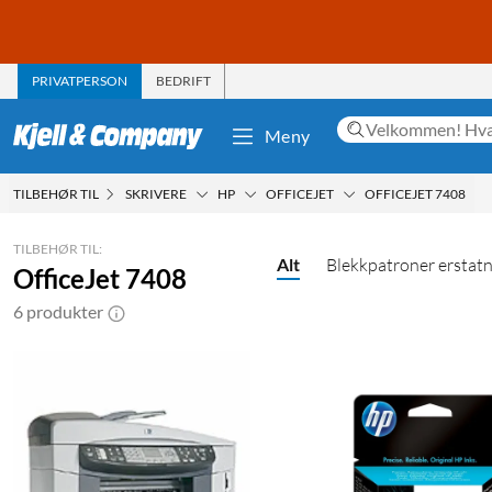
PRIVATPERSON
BEDRIFT
Meny
TILBEHØR TIL
SKRIVERE
HP
OFFICEJET
OFFICEJET 7408
TILBEHØR TIL:
Alt
Blekkpatroner erstat
OfficeJet 7408
6 produkter