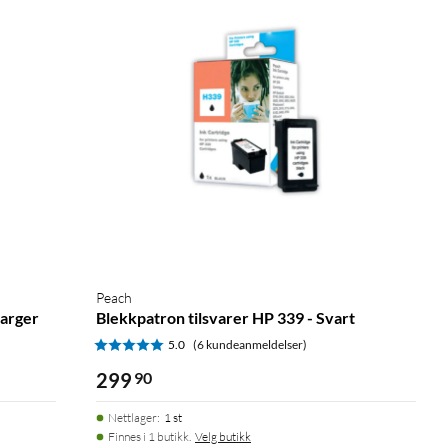
Peach
farger
Blekkpatron tilsvarer HP 339 - Svart
5.0
(6 kundeanmeldelser)
299
90
Nettlager
:
1 st
Finnes i 1 butikk.
Velg butikk