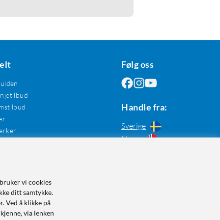
elt
Følg oss
guiden
jetilbud
Handle fra:
mstilbud
er
Sverige
erker
Norge
bruker vi cookies
kke ditt samtykke.
r. Ved å klikke på
dkjenne, via lenken