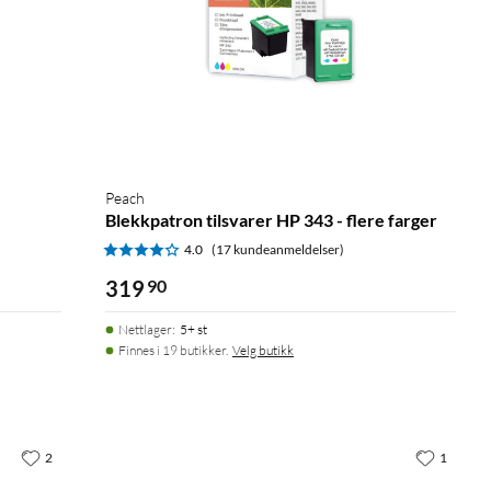
Peach
Blekkpatron tilsvarer HP 343 - flere farger
4.0
(17 kundeanmeldelser)
319
90
Nettlager
:
5+ st
Finnes i 19 butikker.
Velg butikk
2
1