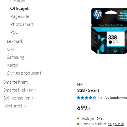
Laserjet
Officejet
Pagewide
Photosmart
PSC
Lexmark
Oki
Samsung
Xerox
Øvrige produsent
Smarte hjem
HP
Smarte kl
okker
338 - Svart
Spillkons
oller
4.5
(27 kundeanme
Nett
brett
699
,
-
Nettlager
:
5+ st
Finnes i 6 butikker.
Velg butikk