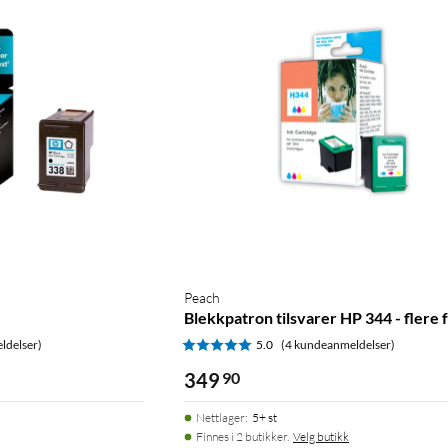
Peach
Blekkpatron tilsvarer HP 344 - flere 
ldelser)
5.0
(4 kundeanmeldelser)
349
90
Nettlager
:
5+ st
Finnes i 2 butikker.
Velg butikk