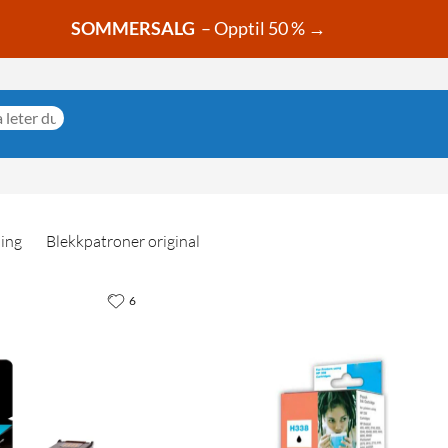
SOMMERSALG
– Opptil 50 % →
ning
Blekkpatroner original
6