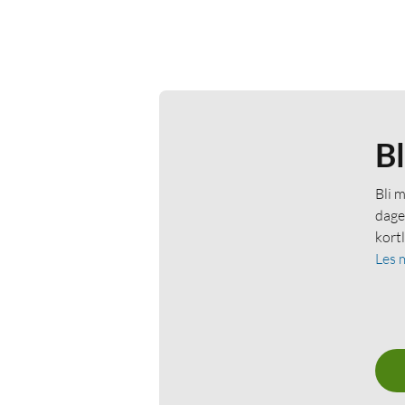
B
Bli 
dage
kort
Les 