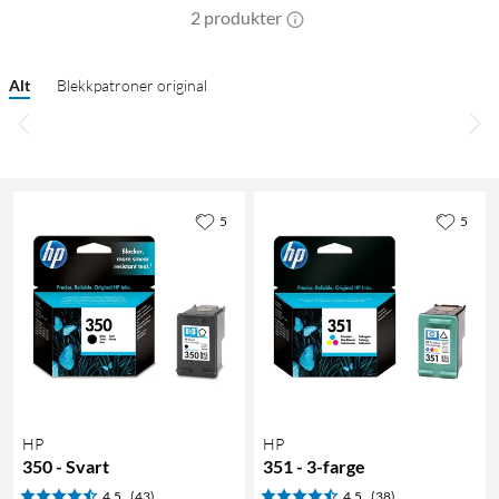
2 produkter
Alt
Blekkpatroner original
5
5
HP
HP
350 - Svart
351 - 3-farge
4.5
(43)
4.5
(38)