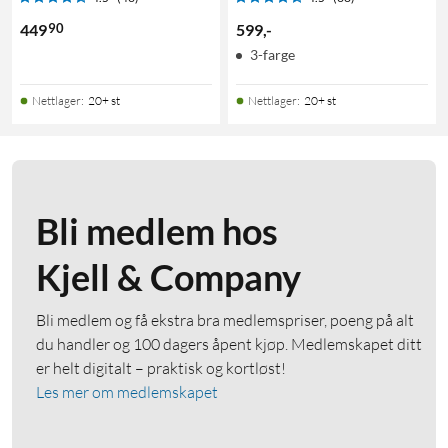
90
449
599
,
-
3-farge
Nettlager
:
20+ st
Nettlager
:
20+ st
Bli medlem hos
Kjell & Company
Bli medlem og få ekstra bra medlemspriser, poeng på alt
du handler og 100 dagers åpent kjøp. Medlemskapet ditt
er helt digitalt – praktisk og kortløst!
Les mer om medlemskapet