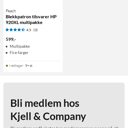
Peach
Blekkpatron tilsvarer HP
920XL multipakke
4.5
(3)
599
,
-
Multipakke
Fire farger
Nettlager
:
5+ st
Bli medlem hos
Kjell & Company