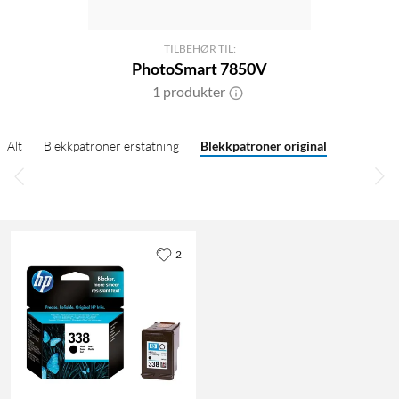
TILBEHØR TIL:
PhotoSmart 7850V
1 produkter
Alt
Blekkpatroner erstatning
Blekkpatroner original
2