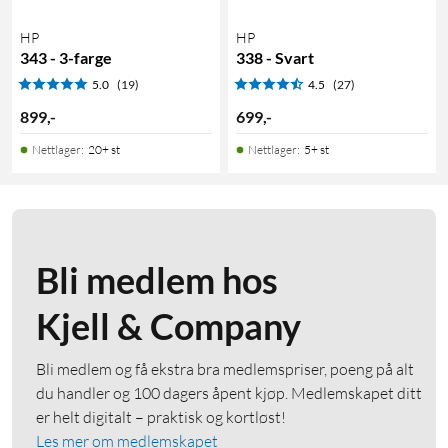
HP
HP
343 - 3-farge
338 - Svart
5.0
(19)
4.5
(27)
899
,
-
699
,
-
Nettlager
:
20+ st
Nettlager
:
5+ st
Bli medlem hos
Kjell & Company
Bli medlem og få ekstra bra medlemspriser, poeng på alt
du handler og 100 dagers åpent kjøp. Medlemskapet ditt
er helt digitalt – praktisk og kortløst!
Les mer om medlemskapet