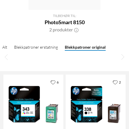
TILBEHØR TIL:
PhotoSmart 8150
2 produkter
Alt
Blekkpatroner erstatning
Blekkpatroner original
6
2