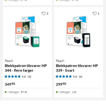
2
1
Peach
Peach
Blekkpatron tilsvarer HP
Blekkpatron tilsvarer HP
344 - flere farger
339 - Svart
5.0
(4)
5.0
(6)
90
90
349
299
Nettlager
:
5+ st
Nettlager
:
1 st