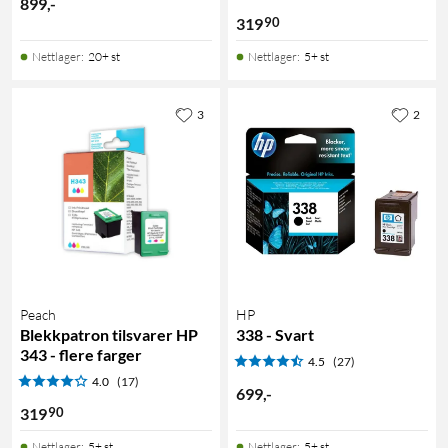
899
,
-
90
319
Nettlager
:
20+ st
Nettlager
:
5+ st
3
2
Peach
HP
Blekkpatron tilsvarer HP
338 - Svart
343 - flere farger
4.5
(27)
4.0
(17)
699
,
-
90
319
Nettlager
:
5+ st
Nettlager
:
5+ st