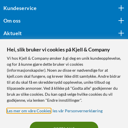
Kundeservice
Om oss
Aktuelt
Hei, slik bruker vi cookies på Kjell & Company
Følg oss
Vi hos Kjell & Company ønsker å gi deg en unik kundeopplevelse,
og for å kunne gjøre dette bruker vi cookies
(informasjonskapsler). Noen av disse er nødvendige for at
kjell.com skal fungere, og krever ikke ditt samtykke. Andre bidrar
Handle fra:
til at du skal få en skreddersydd opplevelse, unike tilbud og
tilpassede annonser. Ved å klikke på "Godta alle" godkjenner du
Sverige
bruk av slike cookies. Du kan også velge hvilke cookies du vil
Norge
godkjenne, via lenken "Endre innstillinger".
Les mer om våre Cookies
,
les vår Personvernerklæring