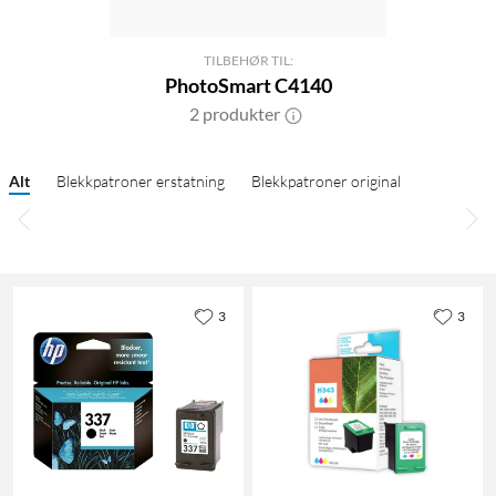
TILBEHØR TIL:
PhotoSmart C4140
2 produkter
Alt
Blekkpatroner erstatning
Blekkpatroner original
3
3