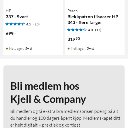
HP
Peach
337 - Svart
Blekkpatron tilsvarer HP
343 - flere farger
4.5
(23)
4.0
(17)
699
,
-
90
319
Nettlager
:
5+ st
Nettlager
:
5+ st
Bli medlem hos
Kjell & Company
Bli medlem og få ekstra bra medlemspriser, poeng på alt
du handler og 100 dagers åpent kjøp. Medlemskapet ditt
er helt digitalt – praktisk og kortløst!