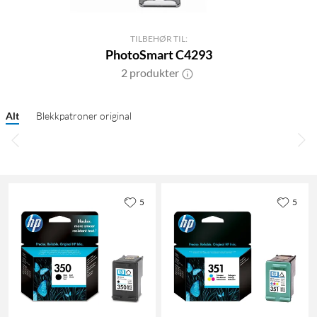
TILBEHØR TIL:
PhotoSmart C4293
2 produkter
Alt
Blekkpatroner original
5
5