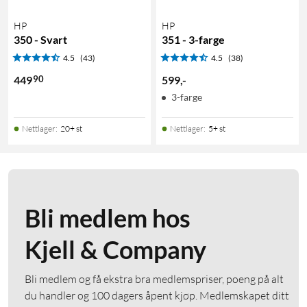
HP
HP
350 - Svart
351 - 3-farge
4.5
(43)
4.5
(38)
90
449
599
,
-
3-farge
Nettlager
:
20+ st
Nettlager
:
5+ st
Bli medlem hos
Kjell & Company
Bli medlem og få ekstra bra medlemspriser, poeng på alt
du handler og 100 dagers åpent kjøp. Medlemskapet ditt