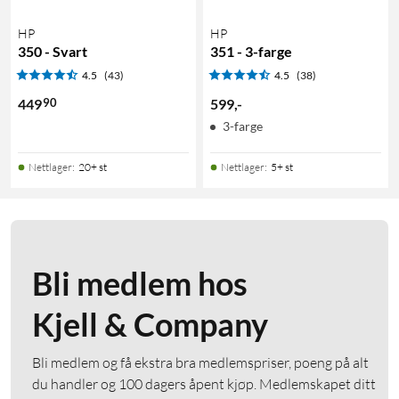
HP
HP
350 - Svart
351 - 3-farge
4.5
(43)
4.5
(38)
90
449
599
,
-
3-farge
Nettlager
:
20+ st
Nettlager
:
5+ st
Bli medlem hos
Kjell & Company
Bli medlem og få ekstra bra medlemspriser, poeng på alt
du handler og 100 dagers åpent kjøp. Medlemskapet ditt