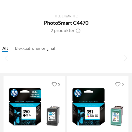
TILBEHØR TIL:
PhotoSmart C4470
2 produkter
Alt
Blekkpatroner original
5
5