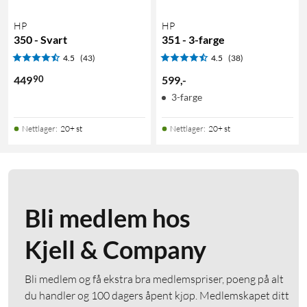
HP
HP
350 - Svart
351 - 3-farge
4.5
(43)
4.5
(38)
90
449
599
,
-
3-farge
Nettlager
:
20+ st
Nettlager
:
20+ st
Bli medlem hos
Kjell & Company
Bli medlem og få ekstra bra medlemspriser, poeng på alt
du handler og 100 dagers åpent kjøp. Medlemskapet ditt