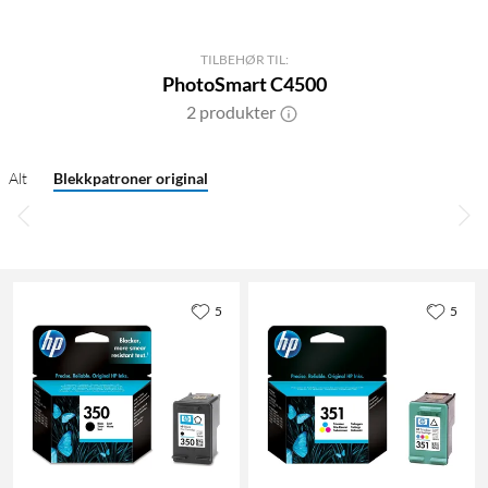
TILBEHØR TIL:
PhotoSmart C4500
2 produkter
Alt
Blekkpatroner original
5
5