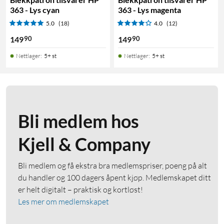
363 - Lys cyan
363 - Lys magenta
5.0
(18)
4.0
(12)
90
90
149
149
Nettlager
:
5+ st
Nettlager
:
5+ st
Bli medlem hos
Kjell & Company
Bli medlem og få ekstra bra medlemspriser, poeng på alt
du handler og 100 dagers åpent kjøp. Medlemskapet ditt
er helt digitalt – praktisk og kortløst!
Les mer om medlemskapet