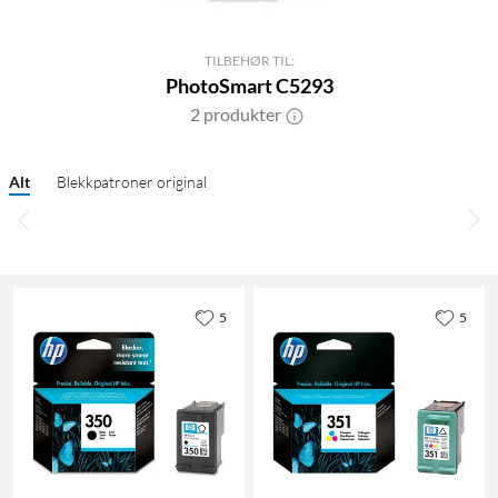
TILBEHØR TIL:
PhotoSmart C5293
2 produkter
Alt
Blekkpatroner original
5
5