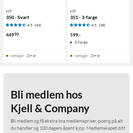
HP
HP
350 - Svart
351 - 3-farge
4.5
(43)
4.5
(38)
90
449
599
,
-
3-farge
Nettlager
:
20+ st
Nettlager
:
20+ st
Bli medlem hos
Kjell & Company
Bli medlem og få ekstra bra medlemspriser, poeng på alt
du handler og 100 dagers åpent kjøp. Medlemskapet ditt