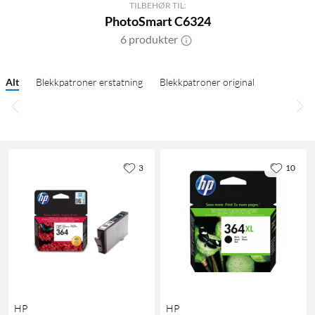
TILBEHØR TIL:
PhotoSmart C6324
6 produkter
Alt
Blekkpatroner erstatning
Blekkpatroner original
3
10
HP
HP