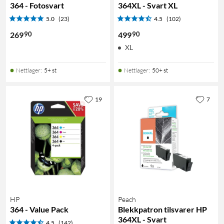
364 - Fotosvart
364XL - Svart XL
5.0
(23)
4.5
(102)
90
90
269
499
XL
Nettlager
:
5+ st
Nettlager
:
50+ st
19
7
HP
Peach
364 - Value Pack
Blekkpatron tilsvarer HP
364XL - Svart
4.5
(142)