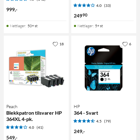
4.0
(33)
999
,
-
90
249
Nettlager
:
50+ st
Nettlager
:
5+ st
18
6
Peach
HP
Blekkpatron tilsvarer HP
364 - Svart
364XL 4-pk.
4.5
(79)
4.0
(41)
249
,
-
549
,
-