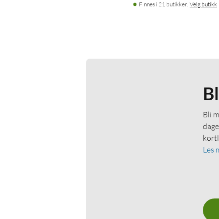
Finnes i 21 butikker.
Velg butikk
B
Bli 
dage
kort
Les 