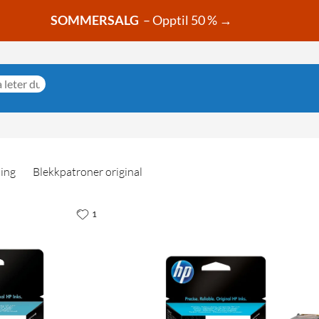
SOMMERSALG
– Opptil 50 % →
ning
Blekkpatroner original
1