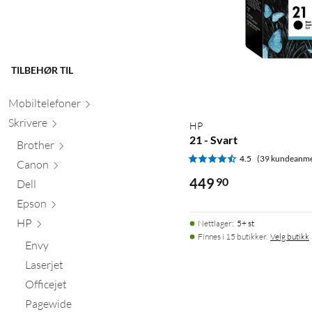
TILBEHØR TIL
Mobiltele
foner
Skr
ivere
HP
21 - Svart
Brother
4.5
(39 kundeanme
Canon
449
90
Dell
Epson
HP
Nettlager
:
5+ st
Finnes i 15 butikker.
Velg butikk
Envy
Laserjet
Officejet
Pagewide