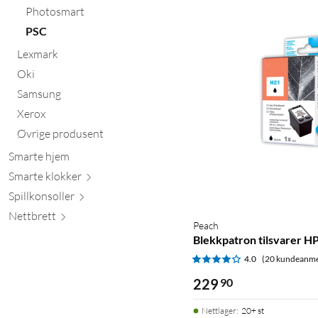
Photosmart
PSC
Lexmark
Oki
Samsung
Xerox
Øvrige produsent
Smarte hjem
Smarte kl
okker
Spillkons
oller
Nett
brett
Peach
Blekkpatron tilsvarer HP
4.0
(20 kundeanme
229
90
Nettlager
:
20+ st