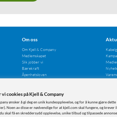
Om oss
Aktu
Om Kjell & Company
Kabel
Medlemskapet
Kampan
Slik jobber vi
Medle
Bærekraft
Nyhet
Åpenhetsloven
Varem
Karriere
Våre butikker
Tilgjengelighet
er vi cookies på Kjell & Company
pany ønsker å gi deg en unik kundeopplevelse, og for å kunne gjøre dette 
r). Noen av disse er nødvendige for at kjell.com skal fungere, og krever i
 du skal få en skreddersydd opplevelse, unike tilbud og tilpassede annonse