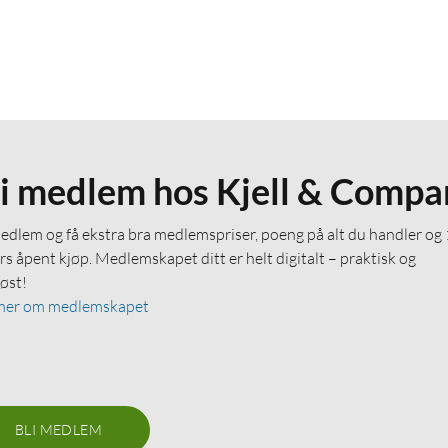
li medlem hos Kjell & Compa
medlem og få ekstra bra medlemspriser, poeng på alt du handler og
rs åpent kjøp. Medlemskapet ditt er helt digitalt – praktisk og
løst!
mer om medlemskapet
BLI MEDLEM