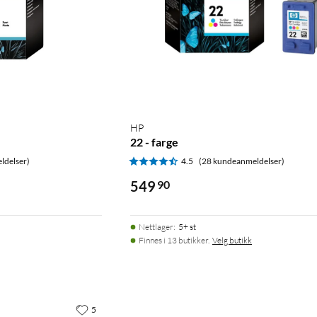
HP
22 - farge
ldelser)
4.5
(28 kundeanmeldelser)
549
90
Nettlager
:
5+ st
Finnes i 13 butikker.
Velg butikk
5