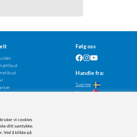
elt
Følg oss
guiden
jetilbud
Handle fra:
mstilbud
er
Sverige
erker
Norge
bruker vi cookies
kke ditt samtykke.
r. Ved å klikke på