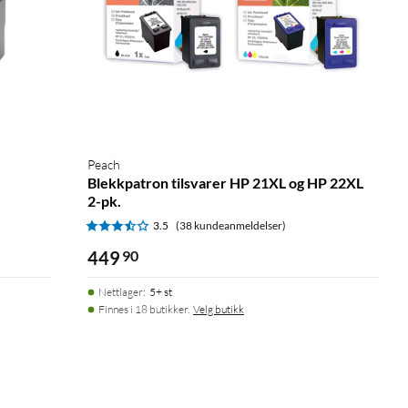
Peach
Blekkpatron tilsvarer HP 21XL og HP 22XL
2-pk.
3.5
(38 kundeanmeldelser)
449
90
Nettlager
:
5+ st
Finnes i 18 butikker.
Velg butikk