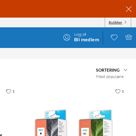
Butikker
Logg på
Bli medlem
SORTERING
Mest populære
1
1