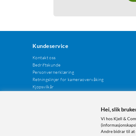
Kundeservice
Kontakt oss
Bedriftskunde
Personvernerklæring
Retningslinjer for kameraovervåking
Kjøpsvilkår
EE-avfall
Cookies / informasjonskapsler
Kundeanmeldelser
Hei, slik bruk
Manualer og drivere
Vi hos Kjell & Com
Retur og reklamasjon
(informasjonskapsle
Andre bidrar til at