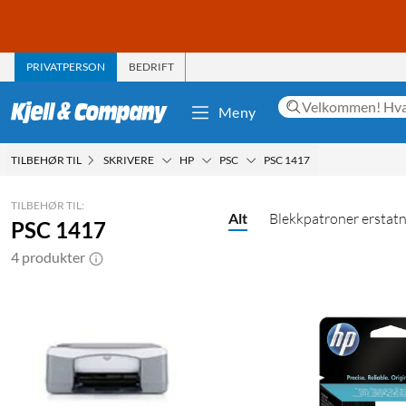
PRIVATPERSON
BEDRIFT
Meny
TILBEHØR TIL
SKRIVERE
HP
PSC
PSC 1417
TILBEHØR TIL:
Alt
Blekkpatroner erstat
PSC 1417
4 produkter