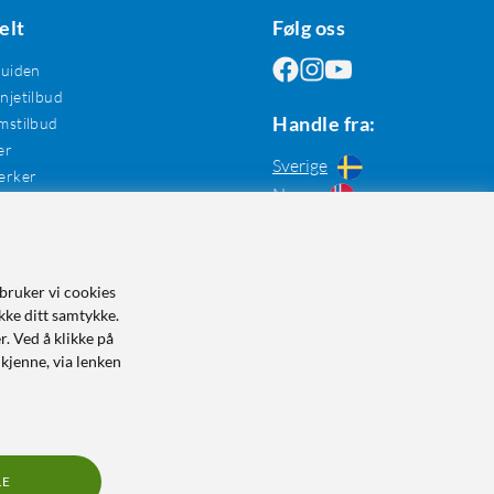
elt
Følg oss
guiden
jetilbud
Handle fra:
mstilbud
er
Sverige
erker
Norge
bruker vi cookies
kke ditt samtykke.
r. Ved å klikke på
dkjenne, via lenken
LE