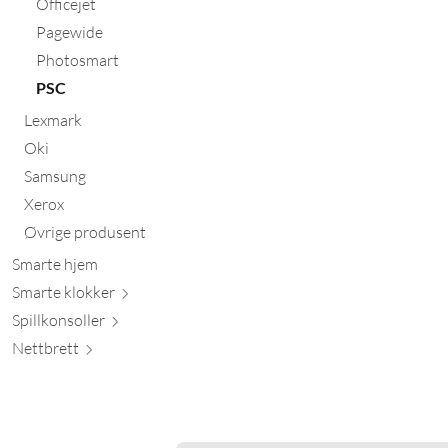
Officejet
Pagewide
Photosmart
PSC
Lexmark
Oki
Samsung
Xerox
Øvrige produsent
Smarte hjem
Smarte kl
okker
Spillkons
oller
Nett
brett