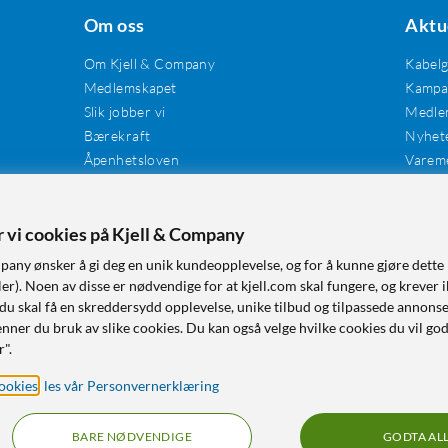
Om oss
Aktu
Om Kjell & Company
Kabel
Medlemskapet
Kampan
Slik jobber vi
Medle
Bærekraft
Nyhet
Åpenhetsloven
Varem
Karriere
Våre butikker
Tilgjengelighet
er vi cookies på Kjell & Company
pany ønsker å gi deg en unik kundeopplevelse, og for å kunne gjøre dette 
r). Noen av disse er nødvendige for at kjell.com skal fungere, og krever i
 du skal få en skreddersydd opplevelse, unike tilbud og tilpassede annonse
nner du bruk av slike cookies. Du kan også velge hvilke cookies du vil go
r".
ookies
,
les vår Personvernerklæring
BARE NØDVENDIGE
GODTA AL