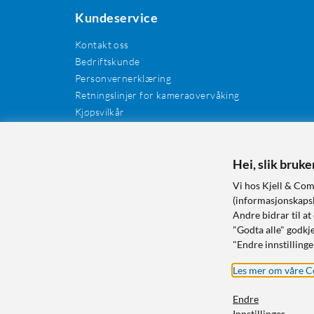
Kundeservice
Kontakt oss
Bedriftskunde
Personvernerklæring
Retningslinjer for kameraovervåking
Kjøpsvilkår
EE-avfall
Cookies / informasjonskapsler
Kundeanmeldelser
Hei, slik bruk
Manualer og drivere
Vi hos Kjell & Com
Retur og reklamasjon
(informasjonskapsle
Andre bidrar til at
"Godta alle" godkje
"Endre innstillinge
Les mer om våre C
Endre
Innstillinger