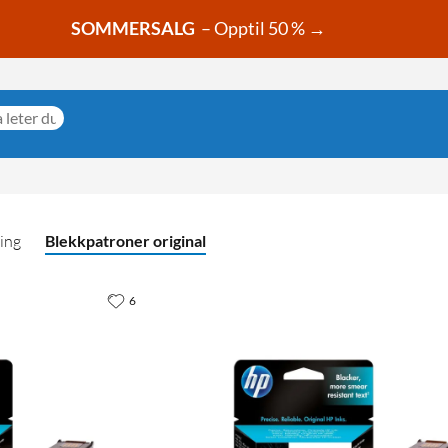
SOMMERSALG
– Opptil 50 % →
ing
Blekkpatroner original
6