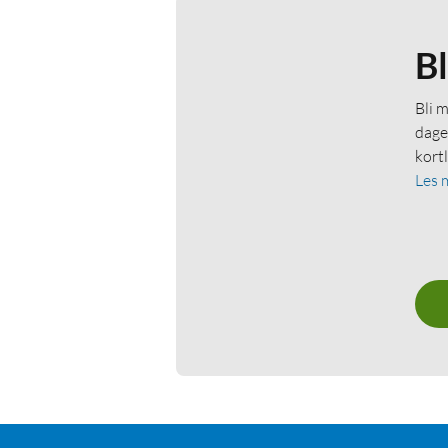
B
Bli 
dage
kort
Les 