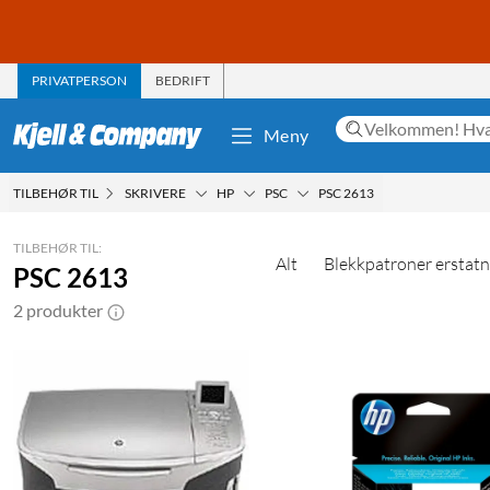
PRIVATPERSON
BEDRIFT
Meny
TILBEHØR TIL
SKRIVERE
HP
PSC
PSC 2613
TILBEHØR TIL:
Alt
Blekkpatroner erstatn
PSC 2613
2 produkter