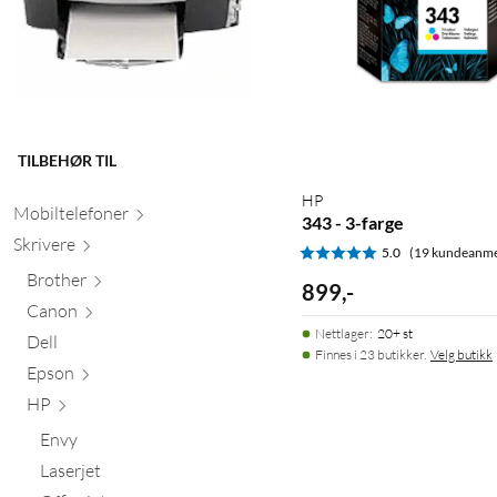
TILBEHØR TIL
HP
Mobiltele
foner
343 - 3-farge
Skr
ivere
5.0
(19 kundeanme
Brother
899
,
-
Canon
Nettlager
:
20+ st
Dell
Finnes i 23 butikker.
Velg butikk
Epson
HP
Envy
Laserjet