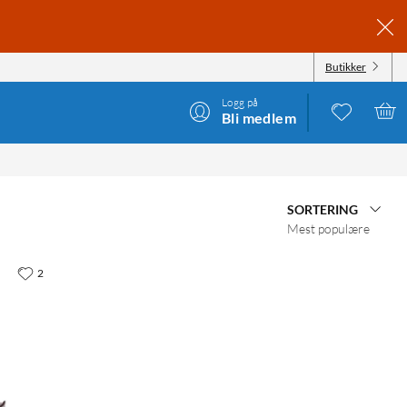
Butikker
Logg på
Bli medlem
SORTERING
Mest populære
2