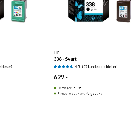
HP
338 - Svart
ldelser)
4.5
(27 kundeanmeldelser)
699
,
-
Nettlager
:
5+ st
Finnes i 6 butikker.
Velg butikk