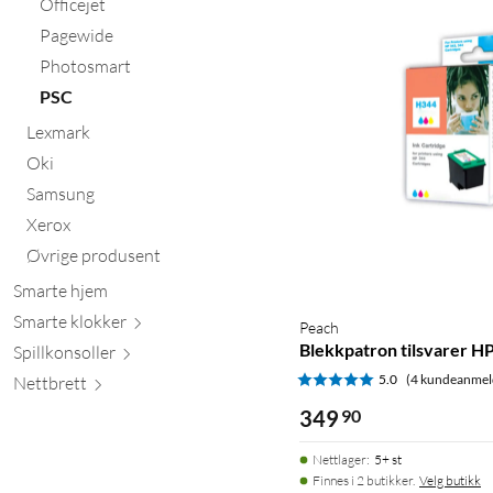
Officejet
Pagewide
Photosmart
PSC
Lexmark
Oki
Samsung
Xerox
Øvrige produsent
Smarte hjem
Smarte kl
okker
Peach
Blekkpatron tilsvarer HP
Spillkons
oller
5.0
(4 kundeanmel
Nett
brett
349
90
Nettlager
:
5+ st
Finnes i 2 butikker.
Velg butikk