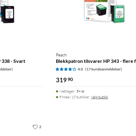
Peach
 338 - Svart
Blekkpatron tilsvarer HP 343 - flere 
ldelser)
4.0
(17 kundeanmeldelser)
319
90
Nettlager
:
5+ st
Finnes i 19 butikker.
Velg butikk
2