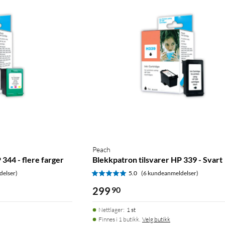
Peach
 344 - flere farger
Blekkpatron tilsvarer HP 339 - Svart
delser)
5.0
(6 kundeanmeldelser)
299
90
Nettlager
:
1 st
Finnes i 1 butikk.
Velg butikk