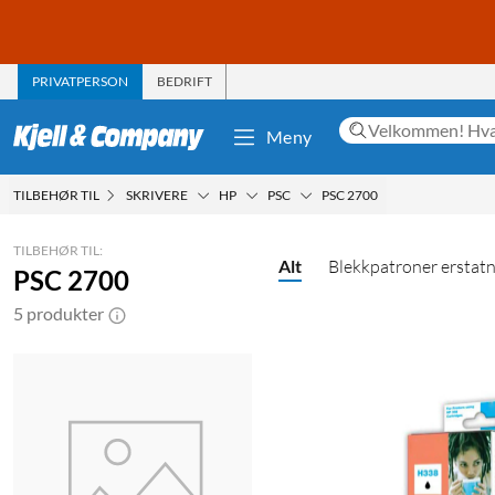
PRIVATPERSON
BEDRIFT
Meny
TILBEHØR TIL
SKRIVERE
HP
PSC
PSC 2700
TILBEHØR TIL:
Alt
Blekkpatroner erstat
PSC 2700
5 produkter