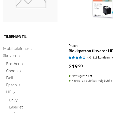
TILBEHØR TIL
Peach
Mobiltele
foner
Blekkpatron tilsvarer HP
Skr
ivere
4.0
(18 kundeanme
Brother
319
90
Canon
Nettlager
:
5+ st
Dell
Finnes i 14 butikker.
Velg butikk
Epson
HP
Envy
Laserjet