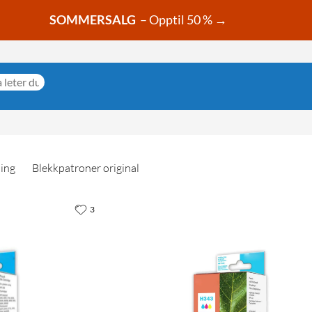
SOMMERSALG
– Opptil 50 % →
ning
Blekkpatroner original
3