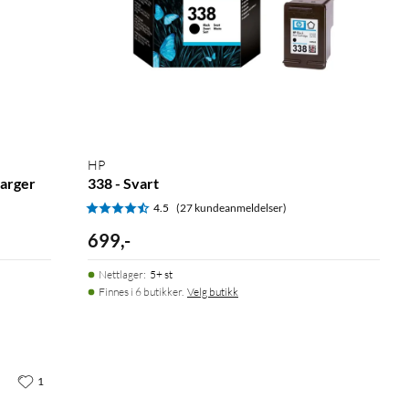
HP
farger
338 - Svart
4.5
(27 kundeanmeldelser)
699
,
-
Nettlager
:
5+ st
Finnes i 6 butikker.
Velg butikk
1