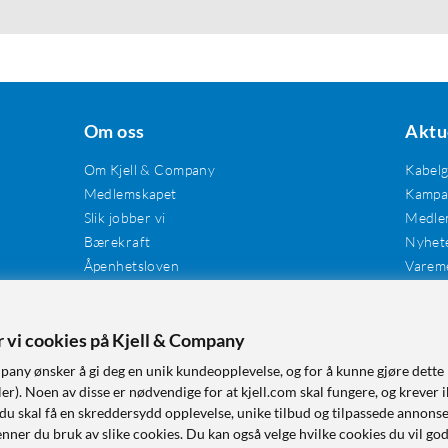
Om oss
Aktu
Om Kjell & Company
Kabel
Medlemskapet
Kampan
Slik jobber vi
Medle
Bærekraft
Nyhet
Åpenhetsloven
Varem
Karriere
Våre butikker
Tilgjengelighet
er vi cookies på Kjell & Company
pany ønsker å gi deg en unik kundeopplevelse, og for å kunne gjøre dette 
r). Noen av disse er nødvendige for at kjell.com skal fungere, og krever i
 du skal få en skreddersydd opplevelse, unike tilbud og tilpassede annonse
nner du bruk av slike cookies. Du kan også velge hvilke cookies du vil go