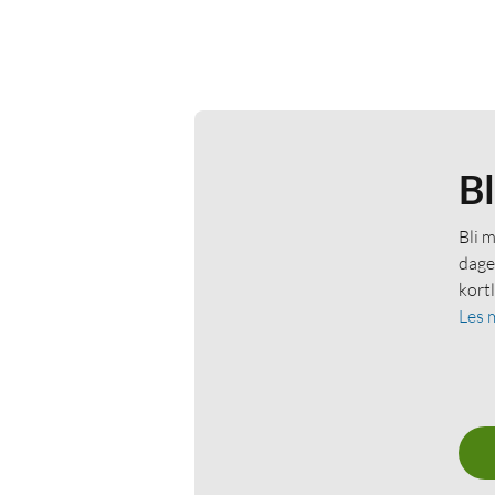
B
Bli 
dage
kort
Les 