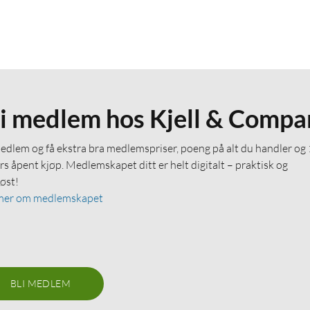
li medlem hos Kjell & Compa
medlem og få ekstra bra medlemspriser, poeng på alt du handler og
rs åpent kjøp. Medlemskapet ditt er helt digitalt – praktisk og
løst!
mer om medlemskapet
BLI MEDLEM