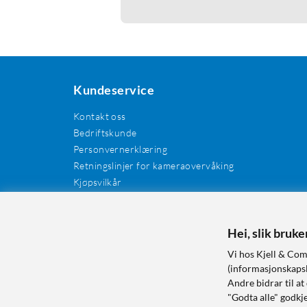
Kundeservice
Kontakt oss
Bedriftskunde
Personvernerklæring
Retningslinjer for kameraovervåking
Kjøpsvilkår
EE-avfall
Cookies / informasjonskapsler
Kundeanmeldelser
Hei, slik bruk
Manualer og drivere
Vi hos Kjell & Com
Retur og reklamasjon
(informasjonskapsle
Andre bidrar til at
"Godta alle" godkje