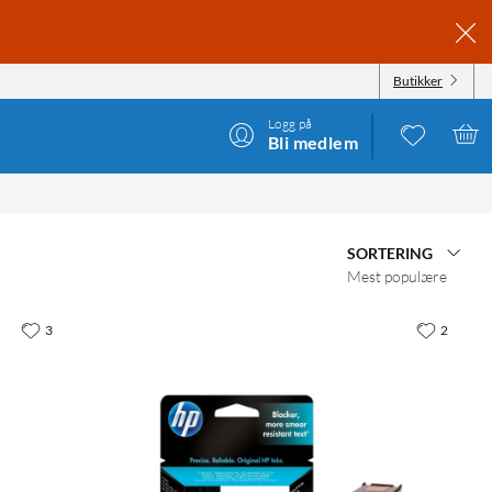
Butikker
Logg på
Bli medlem
SORTERING
Mest populære
3
2