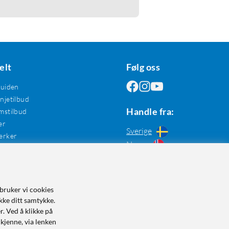
elt
Følg oss
guiden
jetilbud
Handle fra:
mstilbud
er
Sverige
erker
Norge
bruker vi cookies
kke ditt samtykke.
r. Ved å klikke på
dkjenne, via lenken