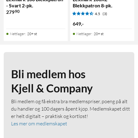
- Svart 2-pk.
Blekkpatron 8-pk.
90
279
4.5
(3)
649
,
-
Nettlager
:
20+ st
Nettlager
:
20+ st
Bli medlem hos
Kjell & Company
Bli medlem og få ekstra bra medlemspriser, poeng på alt
du handler og 100 dagers åpent kjøp. Medlemskapet ditt
er helt digitalt – praktisk og kortløst!
Les mer om medlemskapet