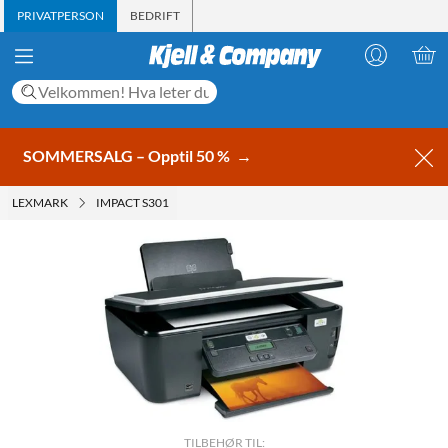
PRIVATPERSON
BEDRIFT
SOMMERSALG – Opptil 50 %
→
LEXMARK
IMPACT S301
TILBEHØR TIL: