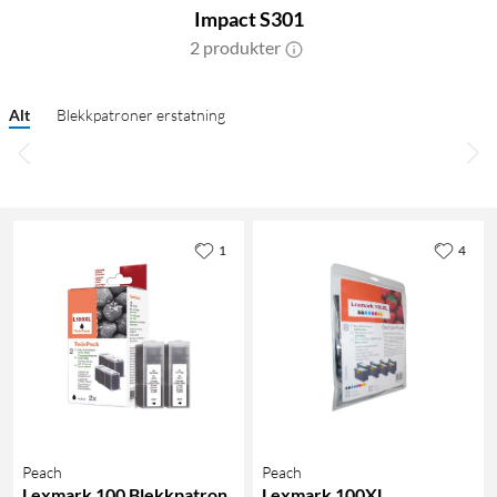
Impact S301
2 produkter
Alt
Blekkpatroner erstatning
1
4
Peach
Peach
Lexmark 100 Blekkpatron
Lexmark 100XL