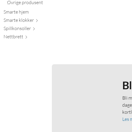
Øvrige produsent
Smarte hjem
Smarte kl
okker
Spillkons
oller
Nett
brett
B
Bli 
dage
kort
Les 