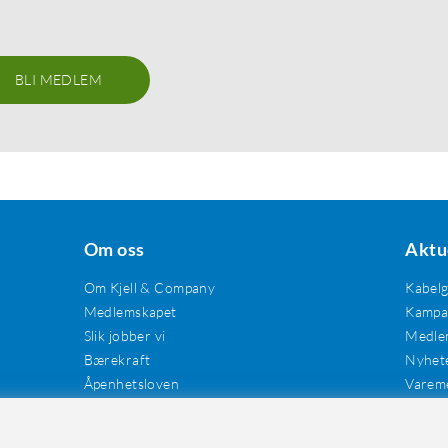
BLI MEDLEM
Om oss
Aktu
Om Kjell & Company
Kabel
Medlemskapet
Kampan
Slik jobber vi
Medle
Bærekraft
Nyhet
Åpenhetsloven
Varem
Karriere
Våre butikker