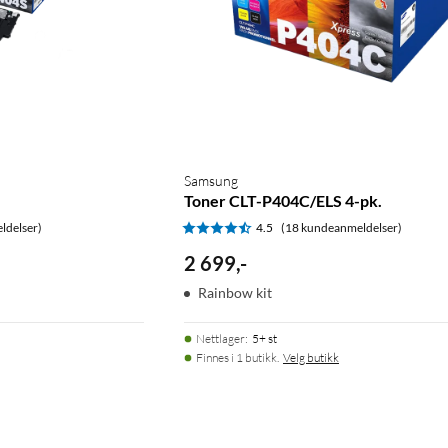
Samsung
Toner CLT-P404C/ELS 4-pk.
ldelser)
4.5
(18 kundeanmeldelser)
2 699
,
-
Rainbow kit
Nettlager
:
5+ st
Finnes i 1 butikk.
Velg butikk