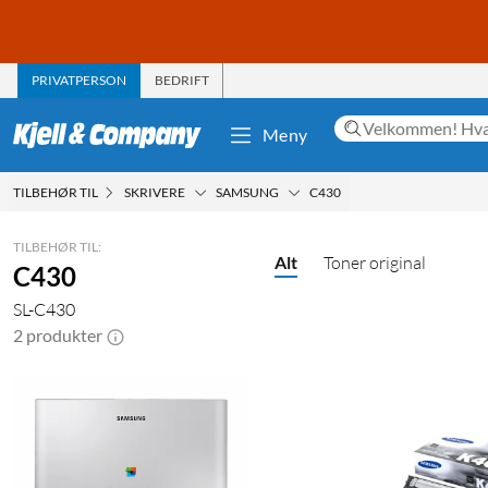
PRIVATPERSON
BEDRIFT
Meny
TILBEHØR TIL
SKRIVERE
SAMSUNG
C430
TILBEHØR TIL:
Alt
Toner original
C430
SL-C430
2 produkter