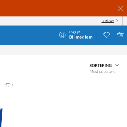
Butikker
Logg på
Bli medlem
SORTERING
Mest populære
4