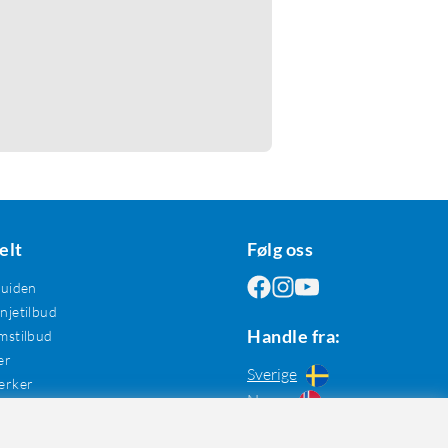
elt
Følg oss
guiden
jetilbud
Handle fra:
mstilbud
er
Sverige
erker
Norge