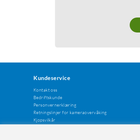
Kundeservice
Kontakt oss
Bedriftskunde
Personvernerklæring
Retningslinjer for kameraovervåking
Kjøpsvilkår
EE-avfall
Cookies / informasjonskapsler