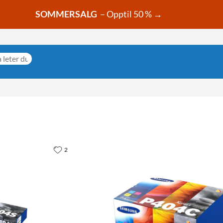
SOMMERSALG
– Opptil 50 % →
2