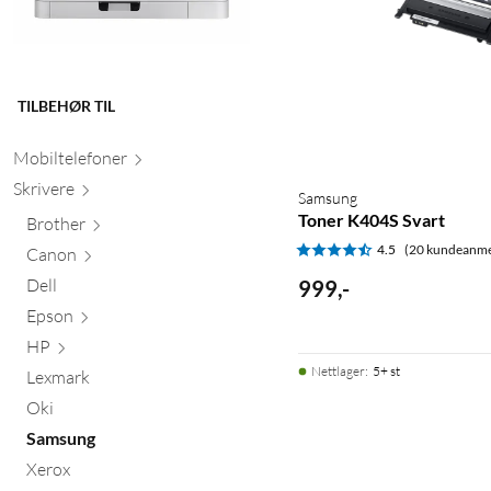
TILBEHØR TIL
Mobiltele
foner
Skr
ivere
Samsung
Toner K404S Svart
Brother
4.5
(20 kundeanme
Canon
Dell
999
,
-
Epson
HP
Nettlager
:
5+ st
Lexmark
Oki
Samsung
Xerox