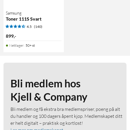
Samsung
Toner 111S Svart
4.5
(140)
899
,
-
Nettlager
:
50+ st
Bli medlem hos
Kjell & Company
Bli medlem og få ekstra bra medlemspriser, poeng på alt
du handler og 100 dagers åpent kjøp. Medlemskapet ditt
er helt digitalt – praktisk og kortløst!