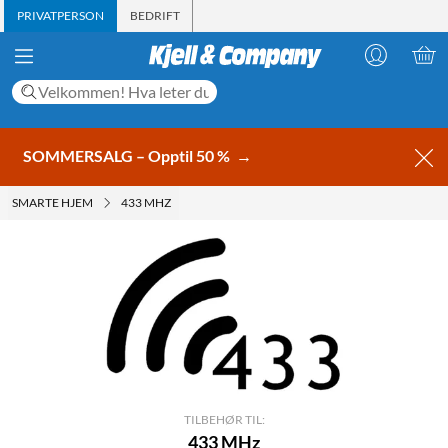
PRIVATPERSON
BEDRIFT
SOMMERSALG – Opptil 50 %
→
SMARTE HJEM
433 MHZ
TILBEHØR TIL:
433 MHz