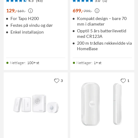
4.5
(45)
5.0
(1)
129
,
-
699
,
-
169,-
799,-
For Tapo H200
Kompakt design – bare 70
mm i diameter
Festes på vindu og dør
Opptil 5 års batterilevetid
Enkel installasjon
med CR123A
200 m trådløs rekkevidde via
HomeBase
Nettlager
:
100+ st
Nettlager
:
1+ st
3
1