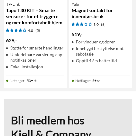
TP-Link
Yale
Tapo T30 KIT – Smarte
Magnetkontakt for
sensorer for et tryggere
innendørsbruk
og mer komfortabelt hjem
3.0
(6)
4.0
(5)
519
,
-
629
,
-
For vinduer og dører
Støtte for smarte handlinger
Innebygd beskyttelse mot
sabotasje
Umiddelbare varsler og app-
notifikasjoner
Opptil 4 års batteritid
Enkel installasjon
Nettlager
:
50+ st
Nettlager
:
5+ st
Bli medlem hos
Kjell & Company