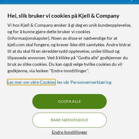
Hei, slik bruker vi cookies på Kjell & Company
Følg oss
Vi hos Kjell & Company ønsker å gi deg en unik kundeopplevelse,
og for å kunne gjøre dette bruker vi cookies
(informasjonskapsler). Noen av disse er nødvendige for at
kjell.com skal fungere, og krever ikke ditt samtykke. Andre bidrar
Handle fra:
til at du skal få en skreddersydd opplevelse, unike tilbud og
tilpassede annonser. Ved å klikke på "Godta alle" godkjenner du
Sverige
bruk av slike cookies. Du kan også velge hvilke cookies du vil
Norge
godkjenne, via lenken "Endre innstillinger".
Les mer om våre Cookies
,
les vår Personvernerklæring
GODTA ALLE
BARE NØDVENDIGE
RÅD OG TILBEHØR TIL
HJEMMEELEKTRONIKK
Filtre
Endre Innstillinger
© Copyright
2026
Kjell & Company