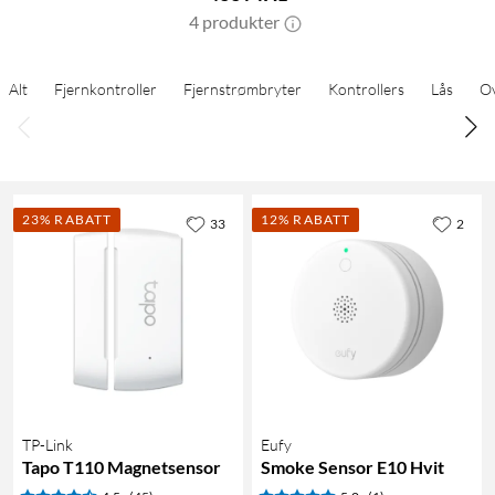
4 produkter
Alt
Fjernkontroller
Fjernstrømbryter
Kontrollers
Lås
Ov
23% RABATT
12% RABATT
33
2
TP-Link
Eufy
Tapo T110 Magnetsensor
Smoke Sensor E10 Hvit