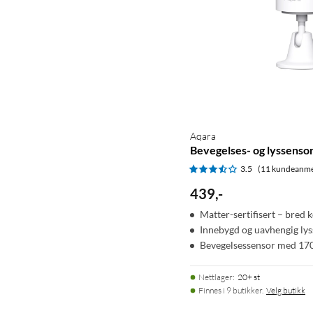
Aqara
Bevegelses- og lyssenso
3.5
(11 kundeanme
439
,
-
Matter-sertifisert – bred 
Innebygd og uavhengig ly
Bevegelsessensor med 170
Nettlager
:
20+ st
Finnes i 9 butikker.
Velg butikk