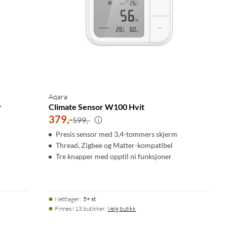
Aqara
r
Climate Sensor W100 Hvit
379
,
-
599,-
Presis sensor med 3,4-tommers skjerm
Thread, Zigbee og Matter-kompatibel
Tre knapper med opptil ni funksjoner
Nettlager
:
5+ st
Finnes i 13 butikker.
Velg butikk