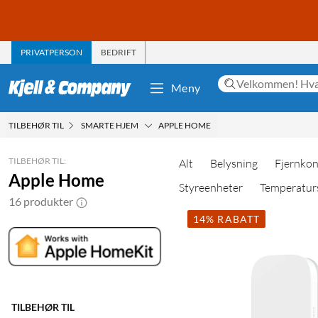
PRIVATPERSON
BEDRIFT
Meny
TILBEHØR TIL
SMARTE HJEM
APPLE HOME
TILBEHØR TIL:
Alt
Belysning
Fjernkon
Apple Home
Styreenheter
Temperatur
16 produkter
14% RABATT
TILBEHØR TIL