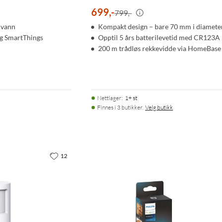
699
,
-
799,-
 vann
Kompakt design – bare 70 mm i diamete
g SmartThings
Opptil 5 års batterilevetid med CR123A
200 m trådløs rekkevidde via HomeBase
Nettlager
:
1+ st
Finnes i 3 butikker.
Velg butikk
12