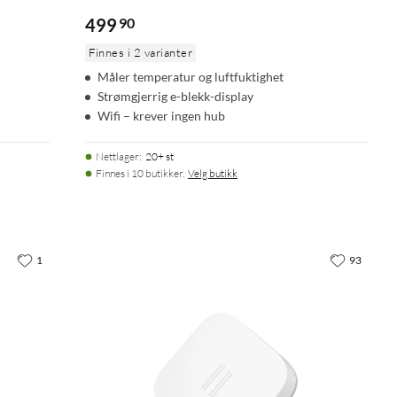
499
90
Finnes i 2 varianter
Måler temperatur og luftfuktighet
Strømgjerrig e-blekk-display
Wifi – krever ingen hub
Nettlager
:
20+ st
Finnes i 10 butikker.
Velg butikk
1
93