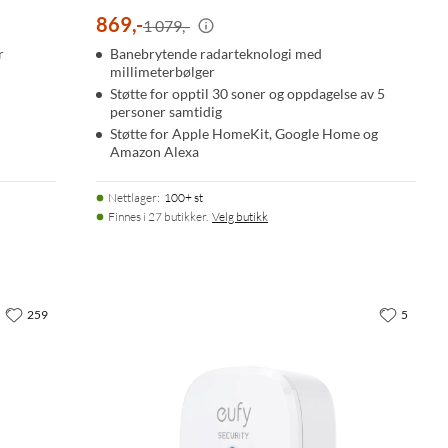
869
,
-
1 079,-
r
Banebrytende radarteknologi med
millimeterbølger
Støtte for opptil 30 soner og oppdagelse av 5
personer samtidig
Støtte for Apple HomeKit, Google Home og
Amazon Alexa
Nettlager
:
100+ st
Finnes i 27 butikker.
Velg butikk
259
5