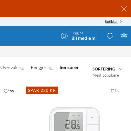
Butikker
Logg på
Bli medlem
Overvåking
Rengjøring
Sensorer
SORTERING
Mest populære
SPAR 220 KR
55
2