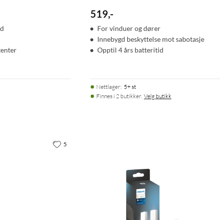
519
,
-
ad
For vinduer og dører
Innebygd beskyttelse mot sabotasje
tenter
Opptil 4 års batteritid
Nettlager
:
5+ st
Finnes i 2 butikker.
Velg butikk
5