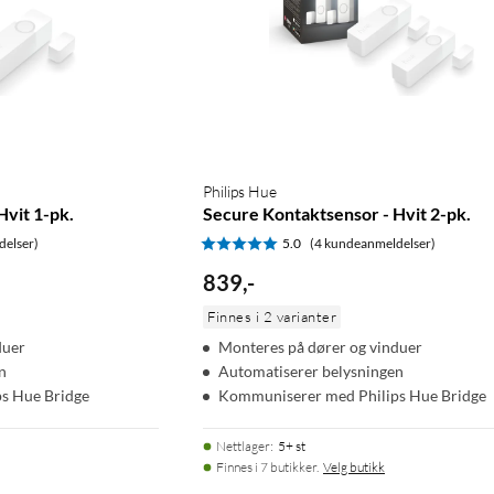
Philips Hue
Hvit 1-pk.
Secure Kontaktsensor - Hvit 2-pk.
delser)
5.0
(4 kundeanmeldelser)
839
,
-
Finnes i 2 varianter
duer
Monteres på dører og vinduer
n
Automatiserer belysningen
s Hue Bridge
Kommuniserer med Philips Hue Bridge
Nettlager
:
5+ st
Finnes i 7 butikker.
Velg butikk