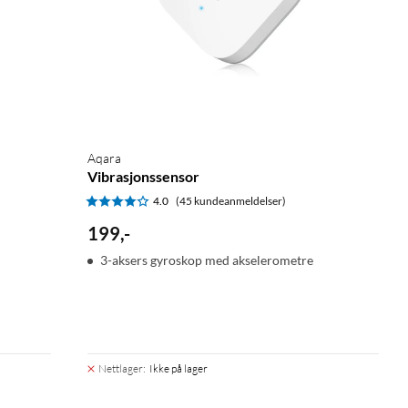
Aqara
Vibrasjonssensor
4.0
(45 kundeanmeldelser)
199
,
-
3-aksers gyroskop med akselerometre
Nettlager
:
Ikke på lager