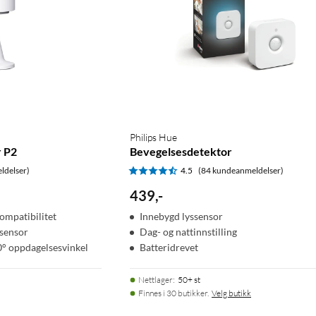
Philips Hue
r P2
Bevegelsesdetektor
ldelser)
4.5
(84 kundeanmeldelser)
439
,
-
kompatibilitet
Innebygd lyssensor
ssensor
Dag- og nattinnstilling
° oppdagelsesvinkel
Batteridrevet
Nettlager
:
50+ st
Finnes i 30 butikker.
Velg butikk