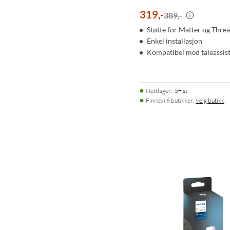
319
,
-
389,-
Støtte for Matter og Thre
Enkel installasjon
Kompatibel med taleassis
Nettlager
:
5+ st
Finnes i 6 butikker.
Velg butikk