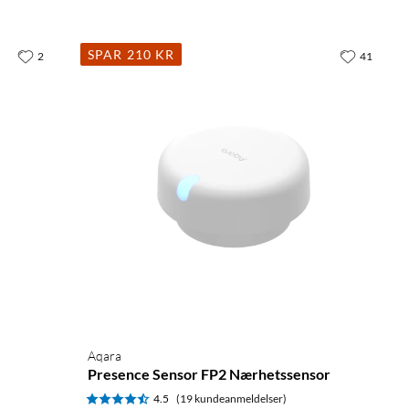
SPAR 210 KR
2
41
Aqara
Presence Sensor FP2 Nærhetssensor
4.5
(19 kundeanmeldelser)