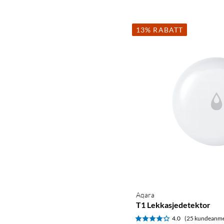
13% RABATT
Aqara
T1 Lekkasjedetektor
4.0
(25 kundeanme