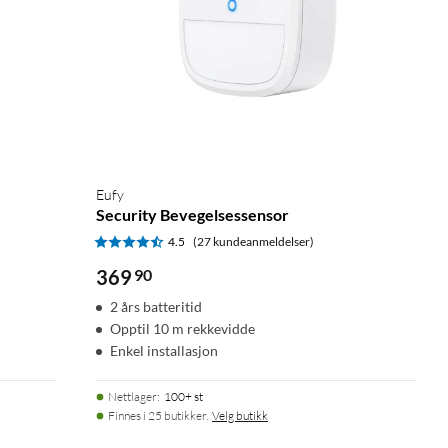
Eufy
Security Bevegelsessensor
4.5
(27 kundeanmeldelser)
369
90
2 års batteritid
Opptil 10 m rekkevidde
Enkel installasjon
Nettlager
:
100+ st
Finnes i 25 butikker.
Velg butikk