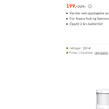
199
,
-
229,-
Varsler ved oppdagelse av
For Aqara-hub og Samsun
Opptil 2 års batteritid
Nettlager
:
20+ st
Finnes i 23 butikker.
Velg butikk