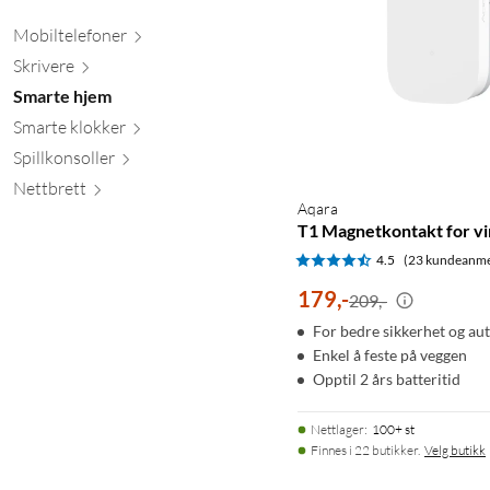
Mobiltele
foner
Skr
ivere
Smarte hjem
Smarte kl
okker
Spillkons
oller
Nett
brett
Aqara
T1 Magnetkontakt for vi
4.5
(23 kundeanme
179
,
-
209,-
For bedre sikkerhet og a
Enkel å feste på veggen
Opptil 2 års batteritid
Nettlager
:
100+ st
Finnes i 22 butikker.
Velg butikk