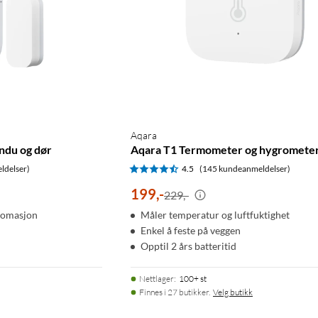
Aqara
ndu og dør
Aqara T1 Termometer og hygromete
ldelser)
4.5
(145 kundeanmeldelser)
199
,
-
229,-
utomasjon
Måler temperatur og luftfuktighet
Enkel å feste på veggen
Opptil 2 års batteritid
Nettlager
:
100+ st
Finnes i 27 butikker.
Velg butikk