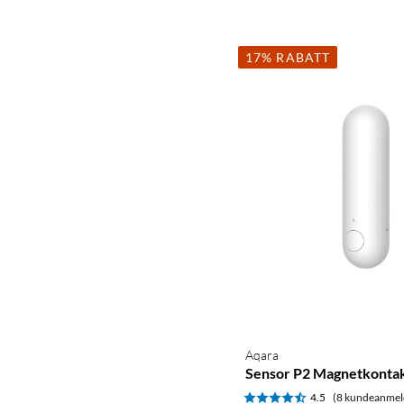
17% RABATT
Aqara
Sensor P2 Magnetkonta
4.5
(8 kundeanmel