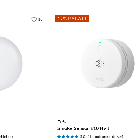
12% RABATT
18
Eufy
Smoke Sensor E10 Hvit
ldelser)
5.0
(1 kundeanmeldelser)