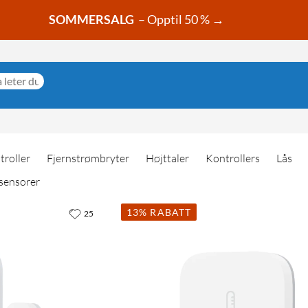
SOMMERSALG
– Opptil 50 % →
troller
Fjernstrømbryter
Højttaler
Kontrollers
Lås
sensorer
13% RABATT
25