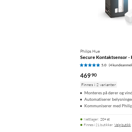
Philips Hue
Secure Kontaktsensor - 
5.0
(4 kundeanmel
469
90
Finnes i 2 varianter
Monteres på dører og vin
Automatiserer belysninge
Kommuniserer med Philip
Nettlager
:
20+ st
Finnes i 21 butikker.
Velg butikk