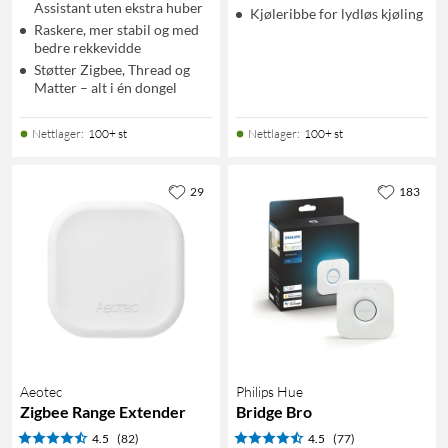
Assistant uten ekstra huber
Kjøleribbe for lydløs kjøling
Raskere, mer stabil og med
bedre rekkevidde
Støtter Zigbee, Thread og
Matter – alt i én dongel
Nettlager
:
100+ st
Nettlager
:
100+ st
29
183
Aeotec
Philips Hue
Zigbee Range Extender
Bridge Bro
4.5
(82)
4.5
(77)