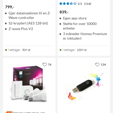
3.5
(114)
799
,
-
839
,
-
Gjør datamaskinen til en Z-
Wave-controller
Egen app-store
S2-kryptert (AES 128-bit)
Støtte for over 50000
enheter
Z-wave Plus V2
3 måneder Homey Premium
er inkludert
Nettlager
:
50+ st
Nettlager
:
100+ st
76
134