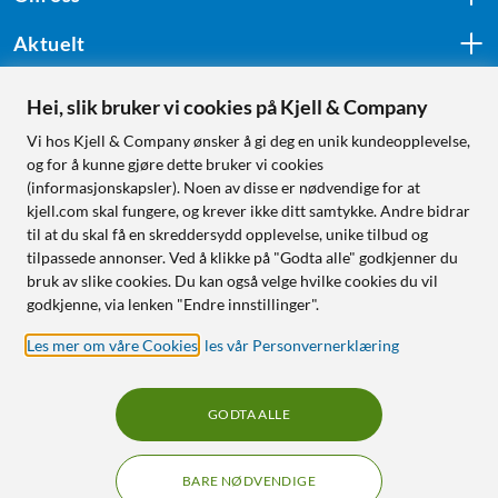
Aktuelt
Hei, slik bruker vi cookies på Kjell & Company
Følg oss
Vi hos Kjell & Company ønsker å gi deg en unik kundeopplevelse,
og for å kunne gjøre dette bruker vi cookies
(informasjonskapsler). Noen av disse er nødvendige for at
kjell.com skal fungere, og krever ikke ditt samtykke. Andre bidrar
Handle fra:
til at du skal få en skreddersydd opplevelse, unike tilbud og
tilpassede annonser. Ved å klikke på "Godta alle" godkjenner du
Sverige
bruk av slike cookies. Du kan også velge hvilke cookies du vil
Norge
godkjenne, via lenken "Endre innstillinger".
Les mer om våre Cookies
,
les vår Personvernerklæring
GODTA ALLE
BARE NØDVENDIGE
RÅD OG TILBEHØR TIL