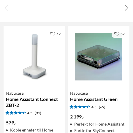
59
32
Nabucasa
Nabucasa
Home Assistant Connect
Home Assistant Green
ZBT-2
4.5
(69)
4.5
(31)
2 199
,
-
579
,
-
Perfekt for Home Assistant
Koble enheter til Home
Støtte for SkyConnect