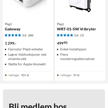
Plejd
Plejd
Gateway
WRT-01-SW Vribryter
5.0
(89)
5.0
(7)
90
1 299
,
-
499
Fjernstyr Plejd-enheter
Enkel installasjon
Lagrer tidsfunksjoner ved
Flere
strømbrudd
monteringsalternativer
Støtte for Apple Homekit
Nettlager
:
50+ st
Nettlager
:
5+ st
Bli medlem hos