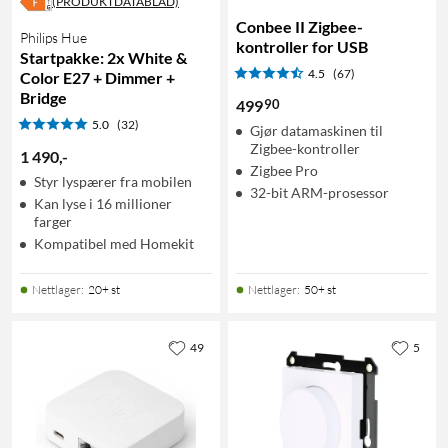
(PRODUKTDATABLAD)
Conbee II Zigbee-
Philips Hue
kontroller for USB
Startpakke: 2x White &
4.5
(67)
Color E27 + Dimmer +
Bridge
90
499
5.0
(32)
Gjør datamaskinen til
Zigbee-kontroller
1 490
,
-
Zigbee Pro
Styr lyspærer fra mobilen
32-bit ARM-prosessor
Kan lyse i 16 millioner
farger
Kompatibel med Homekit
Nettlager
:
20+ st
Nettlager
:
50+ st
49
5