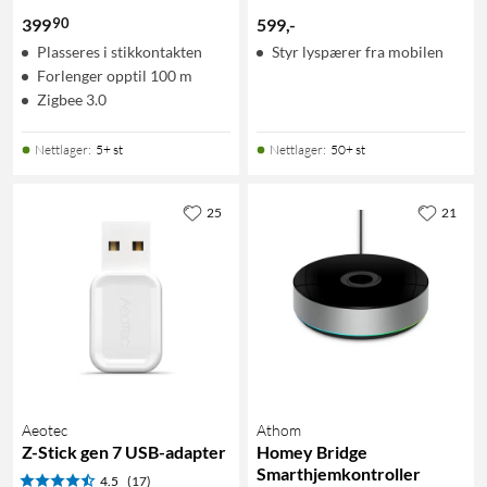
90
399
599
,
-
Plasseres i stikkontakten
Styr lyspærer fra mobilen
Forlenger opptil 100 m
Zigbee 3.0
Nettlager
:
5+ st
Nettlager
:
50+ st
25
21
Aeotec
Athom
Z-Stick gen 7 USB-adapter
Homey Bridge
Smarthjemkontroller
4.5
(17)