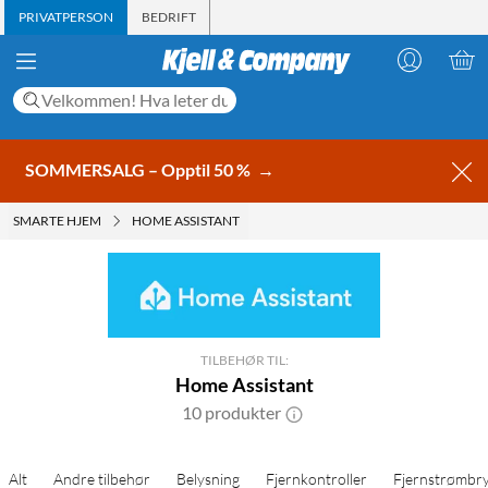
PRIVATPERSON
BEDRIFT
SOMMERSALG – Opptil 50 %
→
SMARTE HJEM
HOME ASSISTANT
TILBEHØR TIL:
Home Assistant
10 produkter
Alt
Andre tilbehør
Belysning
Fjernkontroller
Fjernstrømbry