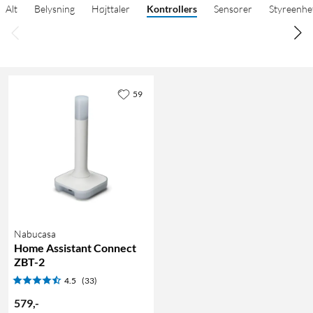
Alt
Belysning
Højttaler
Kontrollers
Sensorer
Styreenhe
59
Nabucasa
Home Assistant Connect
ZBT-2
4.5
(33)
579
,
-