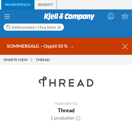
PRIVATPERSON
BEDRIFT
SOMMERSALG – Opptil 50 %
→
SMARTE HJEM
THREAD
TILBEHØR TIL:
Thread
1 produkter