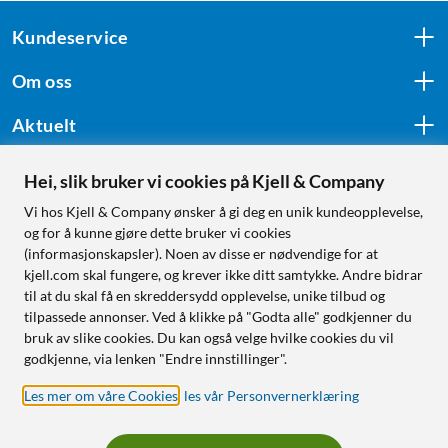
Kundeservice
Om oss
Aktuelt
Hei, slik bruker vi cookies på Kjell & Company
Følg oss
Vi hos Kjell & Company ønsker å gi deg en unik kundeopplevelse,
og for å kunne gjøre dette bruker vi cookies
(informasjonskapsler). Noen av disse er nødvendige for at
kjell.com skal fungere, og krever ikke ditt samtykke. Andre bidrar
Handle fra:
til at du skal få en skreddersydd opplevelse, unike tilbud og
tilpassede annonser. Ved å klikke på "Godta alle" godkjenner du
Sverige
bruk av slike cookies. Du kan også velge hvilke cookies du vil
Norge
godkjenne, via lenken "Endre innstillinger".
Les mer om våre Cookies
,
les vår Personvernerklæring