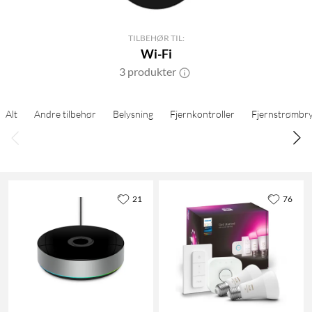
TILBEHØR TIL:
Wi-Fi
3 produkter
Alt
Andre tilbehør
Belysning
Fjernkontroller
Fjernstrømbry
21
76