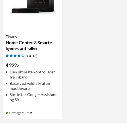
Fibaro
Home Center 3 Smarte
hjem-controller
4.0
(6)
4 999
,
-
Den ultimate kontrolleren
fra Fibaro
Basert på veldig kraftig
maskinvare
Støtte for Google Assistant
og Siri
Nettlager
:
1+ st