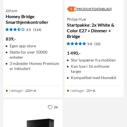
(PRODUKTDATABLAD)
Athom
Homey Bridge
Philips Hue
Smarthjemkontroller
Startpakke: 2x White &
3.5
(114)
Color E27 + Dimmer +
Bridge
839
,
-
5.0
(32)
Egen app-store
Støtte for over 50000
1 490
,
-
enheter
Styr lyspærer fra mobilen
3 måneder Homey Premium
Kan lyse i 16 millioner
er inkludert
farger
Kompatibel med Homekit
Nettlager
:
100+ st
Nettlager
:
20+ st
26