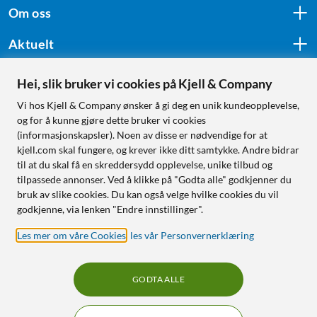
Om oss
Aktuelt
Hei, slik bruker vi cookies på Kjell & Company
Følg oss
Vi hos Kjell & Company ønsker å gi deg en unik kundeopplevelse,
og for å kunne gjøre dette bruker vi cookies
(informasjonskapsler). Noen av disse er nødvendige for at
kjell.com skal fungere, og krever ikke ditt samtykke. Andre bidrar
Handle fra:
til at du skal få en skreddersydd opplevelse, unike tilbud og
tilpassede annonser. Ved å klikke på "Godta alle" godkjenner du
Sverige
bruk av slike cookies. Du kan også velge hvilke cookies du vil
Norge
godkjenne, via lenken "Endre innstillinger".
Les mer om våre Cookies
,
les vår Personvernerklæring
GODTA ALLE