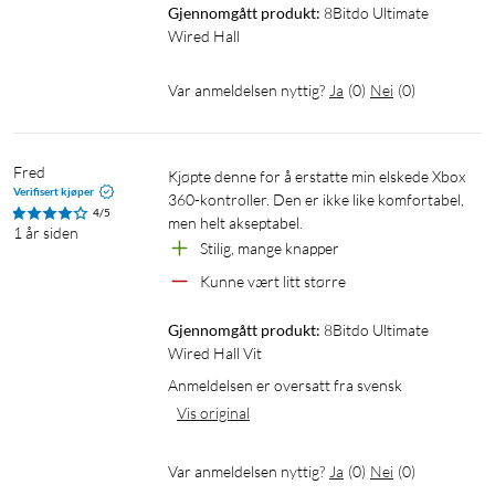
Gjennomgått produkt:
8Bitdo Ultimate 
Wired Hall
Var anmeldelsen nyttig?
Ja
(
0
)
Nei
(
0
)
Fred
Kjøpte denne for å erstatte min elskede Xbox 
Verifisert kjøper
360-kontroller. Den er ikke like komfortabel, 
4/5
men helt akseptabel.
1 år siden
Stilig, mange knapper
Kunne vært litt større
Gjennomgått produkt:
8Bitdo Ultimate 
Wired Hall Vit
Anmeldelsen er oversatt fra svensk
Vis original
Var anmeldelsen nyttig?
Ja
(
0
)
Nei
(
0
)