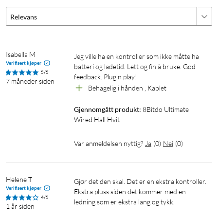
Relevans
Isabella M
Jeg ville ha en kontroller som ikke måtte ha 
Verifisert kjøper
batteri og ladetid. Lett og fin å bruke. God 
5/5
feedback. Plug n play! 
7 måneder siden
Behagelig i hånden , Kablet 
Gjennomgått produkt:
8Bitdo Ultimate 
Wired Hall Hvit
Var anmeldelsen nyttig?
Ja
(
0
)
Nei
(
0
)
Helene T
Gjør det den skal. Det er en ekstra kontroller.

Verifisert kjøper
Ekstra pluss siden det kommer med en 
4/5
ledning som er ekstra lang og tykk.
1 år siden