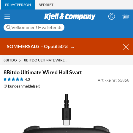
PRIVATPERSON
BEDRIFT
SOMMERSALG – Opptil 50 %
→
8BITDO
8BITDO ULTIMATE WIRED HALL SVART
8Bitdo Ultimate Wired Hall Svart
4.5
Artikkelnr: 65858
(9 kundeanmeldelser)