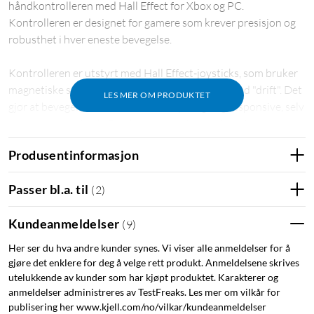
håndkontrolleren med Hall Effect for Xbox og PC.
Kontrolleren er designet for gamere som krever presisjon og
robusthet i hver eneste bevegelse.
Kontrolleren er utstyrt med Hall Effect-joysticks, som bruker
magnetiske sensorer til å eliminere problemer med "drift". Det
LES MER OM PRODUKTET
gjør at bevegelsene dine alltid er nøyaktige og responsive, selv
etter langvarig bruk. Den kablede designen gir stabil og
pålitelig tilkobling, som innebærer at du aldri trenger å
Produsentinformasjon
bekymre deg for batterikapasitet eller forsinkelse under
intensive spilleøkter.
Passer bl.a. til
(
2
)
Takket være ergonomisk design – som er konstruert for
Kundeanmeldelser
(
9
)
optimal komfort i lange spilleøkter – ligger kontrolleren
perfekt i hånden. Den er kompatibel med både Xbox Series X|S
Her ser du hva andre kunder synes. Vi viser alle anmeldelser for å
og PC, og det gjør den til det perfekte valget for spillere som
gjøre det enklere for deg å velge rett produkt. Anmeldelsene skrives
vil ha en pålitelig og allsidig løsning.
utelukkende av kunder som har kjøpt produktet. Karakterer og
anmeldelser administreres av TestFreaks. Les mer om vilkår for
publisering her www.kjell.com/no/vilkar/kundeanmeldelser
Spesifikasjoner