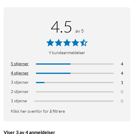
Kompatibilitet: Xbox Series X/S, Xbox One, Windows 10
App-kompatibilitet: Xbox Series X/S, Xbox One, Windows 10,
4.5
iOS/Android (bare for kontrollerens innstillinger)
Kabellengde: 3 m
av 5
Farge: Svart eller hvit
9
kundeanmeldelser
5 stjerner
4
4 stjerner
4
3 stjerner
1
2 stjerner
0
1 stjerne
0
Klikk her ovenfor for å filtrere
Viser 3 av 4 anmeldelser