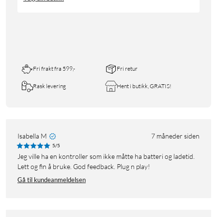
Fri frakt fra 599,-
Fri retur
Rask levering
Hent i butikk, GRATIS!
Isabella M
7 måneder siden
5/5
Jeg ville ha en kontroller som ikke måtte ha batteri og ladetid.
Lett og fin å bruke. God feedback. Plug n play!
Gå til kundeanmeldelsen