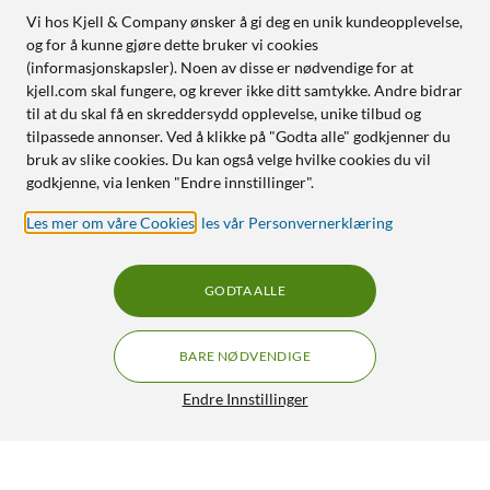
Vi hos Kjell & Company ønsker å gi deg en unik kundeopplevelse,
og for å kunne gjøre dette bruker vi cookies
(informasjonskapsler). Noen av disse er nødvendige for at
kjell.com skal fungere, og krever ikke ditt samtykke. Andre bidrar
til at du skal få en skreddersydd opplevelse, unike tilbud og
tilpassede annonser. Ved å klikke på "Godta alle" godkjenner du
bruk av slike cookies. Du kan også velge hvilke cookies du vil
godkjenne, via lenken "Endre innstillinger".
Les mer om våre Cookies
,
les vår Personvernerklæring
GODTA ALLE
BARE NØDVENDIGE
Endre Innstillinger
Arlo Ultra- og Pro-seriene Beskyttelsesdeksel Svart
469,90
5/5