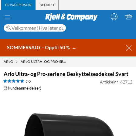
PRIVATPERSON
BEDRIFT
SOMMERSALG – Opptil 50 %
→
ARLO
ARLO ULTRA- OG PRO-SERIENE BESKYTTELSESDEKSEL SVART
Arlo Ultra- og Pro-seriene Beskyttelsesdeksel Svart
5.0
Artikkelnr: 62712
(3 kundeanmeldelser)