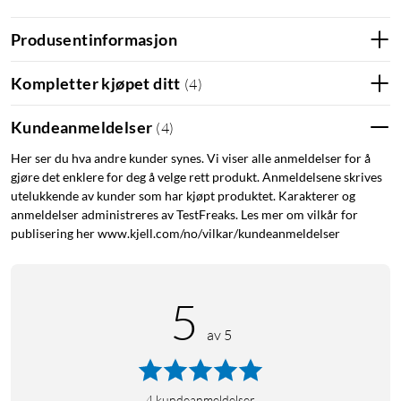
Produsentinformasjon
Kort om Arlo Pro 6
Kompletter kjøpet ditt
(
4
)
2K+ (2560 × 1440) med HDR og 12-bit fargesensor
160° synsfelt med 12x digital zoom og autosporing
Kundeanmeldelser
(
4
)
Fargenattsyn og innebygd spotlight
Innebygd sirene og toveislyd
Her ser du hva andre kunder synes. Vi viser alle anmeldelser for å
gjøre det enklere for deg å velge rett produkt. Anmeldelsene skrives
Direkte tilkobling til wifi uten SmartHub
utelukkende av kunder som har kjøpt produktet. Karakterer og
Støtte for Arlo Secure med AI-oppdagelse og skylagring
anmeldelser administreres av TestFreaks. Les mer om vilkår for
Batteritid opptil 8 måneder og lading via USB-C
publisering her www.kjell.com/no/vilkar/kundeanmeldelser
Skarpt 2K-bilde også i svakt lys
Arlo Pro 6 har 2K+ HDR-oppløsning og fanger tydelige
5
detaljer i både lyse og mørke partier. 12-bit fargesensor og
avansert fargenattsyn gir tydelige detaljer også i svakt lys.
av 5
Smarte varsler som reduserer falske alarmer
4
kundeanmeldelser