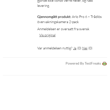
gjorde ikke vondt verre heller, og rask 
SmartHub. Det oppladbare batteriet gir opptil åtte måneders
levering.
drift avhengig av bruk og lades via USB-C. Kameraet er IP65-
klassifisert og fungerer fra -20 til 45 °C.
Gjennomgått produkt:
Arlo Pro 6 – Trådlös 
övervakningskamera 2-pack
Anmeldelsen er oversatt fra svensk
Vis original
Var anmeldelsen nyttig?
Ja
(
0
)
Nei
(
0
)
Powered By TestFreaks
Spesifikasjoner
Kamera
Video og bilde