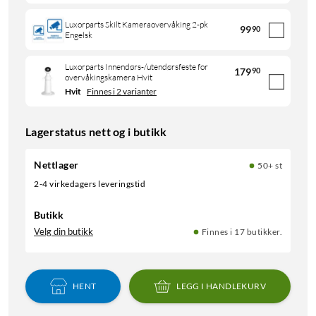
Luxorparts Skilt Kameraovervåking 2-pk
99
90
Engelsk
Luxorparts Innendørs-/utendørsfeste for
179
90
overvåkingskamera Hvit
Hvit
Finnes i 2 varianter
Lagerstatus nett og i butikk
Nettlager
50+ st
2-4 virkedagers leveringstid
Butikk
Velg din butikk
Finnes i 17 butikker.
HENT
LEGG I HANDLEKURV