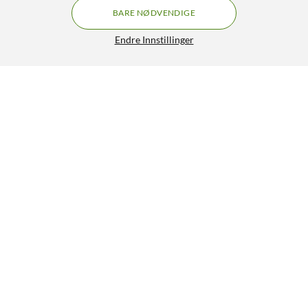
BARE NØDVENDIGE
Endre Innstillinger
Arlo Pro 6 – Trådløst overvåkingskamera 4-pk.
GRATIS FRAKT
5/5
5 790,-
HENT
LEGG I HANDLEKURV
Lignende produkter
SPAR 2600 KR
SPAR 1400 KR