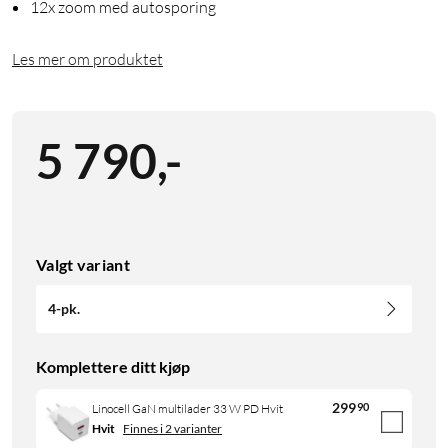
12x zoom med autosporing
Les mer om produktet
5 790
,
-
Valgt variant
4-pk.
Komplettere ditt kjøp
299
90
Linocell GaN multilader 33 W PD Hvit
Hvit
Finnes i 2 varianter