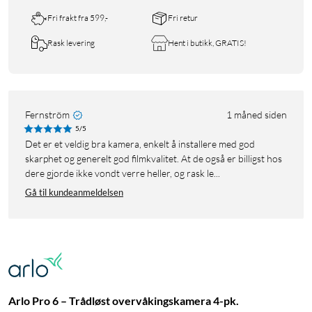
Fri frakt fra 599,-
Fri retur
Rask levering
Hent i butikk, GRATIS!
Fernström
1 måned siden
5/5
Det er et veldig bra kamera, enkelt å installere med god
skarphet og generelt god filmkvalitet. At de også er billigst hos
dere gjorde ikke vondt verre heller, og rask le...
Gå til kundeanmeldelsen
Arlo Pro 6 – Trådløst overvåkingskamera 4-pk.