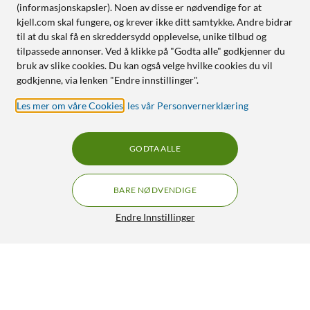
(informasjonskapsler). Noen av disse er nødvendige for at
kjell.com skal fungere, og krever ikke ditt samtykke. Andre bidrar
til at du skal få en skreddersydd opplevelse, unike tilbud og
tilpassede annonser. Ved å klikke på "Godta alle" godkjenner du
bruk av slike cookies. Du kan også velge hvilke cookies du vil
godkjenne, via lenken "Endre innstillinger".
Les mer om våre Cookies
,
les vår Personvernerklæring
GODTA ALLE
BARE NØDVENDIGE
Endre Innstillinger
Dreame X50 Ultra Complete Robotstøvsuger
GRATIS FRAKT
Svart
14 179,-
4.5/5