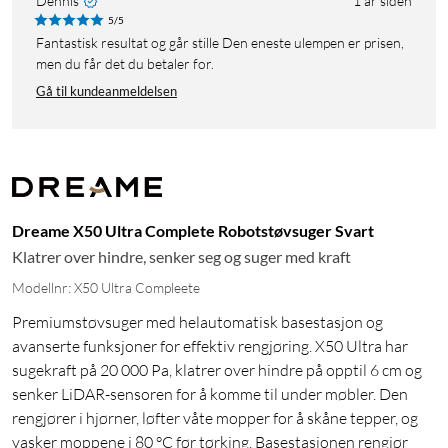
Dennis
1 år siden
5/5
Fantastisk resultat og går stille Den eneste ulempen er prisen,
men du får det du betaler for.
Gå til kundeanmeldelsen
Dreame X50 Ultra Complete Robotstøvsuger Svart
Klatrer over hindre, senker seg og suger med kraft
Modellnr: X50 Ultra Compleete
Premiumstøvsuger med helautomatisk basestasjon og
avanserte funksjoner for effektiv rengjøring. X50 Ultra har
sugekraft på 20 000 Pa, klatrer over hindre på opptil 6 cm og
senker LiDAR-sensoren for å komme til under møbler. Den
rengjører i hjørner, løfter våte mopper for å skåne tepper, og
vasker moppene i 80 °C før tørking. Basestasjonen rengjør