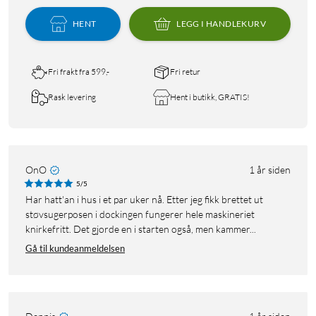
HENT
LEGG I HANDLEKURV
Fri frakt fra 599,-
Fri retur
Rask levering
Hent i butikk, GRATIS!
OnO
1 år siden
5/5
Har hatt'an i hus i et par uker nå. Etter jeg fikk brettet ut
støvsugerposen i dockingen fungerer hele maskineriet
knirkefritt. Det gjorde en i starten også, men kammer...
Gå til kundeanmeldelsen