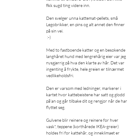
fikk sugd ting videre inn.

noe som sikrer optimal rengjøring uten unødvendig
energiforbruk.
Den svelger unna kattemat-pellets, små 
Legobrikker, en pins og alt annet den finner 
på sin vei. 

 :-)

DuoBrush-teknologi reduserer hårfloker
Med to fastboende katter og en besøkende 
langhåret hund med lengrehårig eier var jeg 
HyperStream™ Detangling DuoBrush er konstruert for å
nysgjerrig på hva den klarte av hår. Det var 
minimere floker og fjerne lange hårstrå og dyrehår effektivt.
ingenting å frykte, hele greien er tilnærmet 
Den roterende børsten jobber i kombinasjon med en
vedlikeholdsfri. 

spesialutformet luftstrøm og fanger opp hår uten at det setter
Den er varsom med ledninger, markerer i 
seg fast. Det betyr mindre vedlikehold og mer effektiv
kartet hvor kattebeistene har satt og glodd 
støvsuging, selv i hjem med kjæledyr.
på'an og går tilbake dit og rengjør når de har 
flyttet seg. 

Tilpasset rengjøring for alle overflater
Gulvene blir reinere og reinere for hver 
X50 Ultra tilpasser rengjøringen etter underlaget. Den
vask*, teppene (korthårede IKEA-greier) 
bevegelige sidebørsten når inn i hjørner, og den intelligente
holdes fri for kattehår, og inneklimaet er 