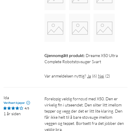
Enkel å installere og tidsinnstille
Dreame X50 Ultra kobles til hjemmenettverket og installeres
enkelt via mobilappen Dreame Home (iOS/Android). Etter
støvsugerens første rengjøring får du en detaljert kartlegging
av hjemmet, der du kan definere områder som støvsugeren
Gjennomgått produkt:
Dreame X50 Ultra 
skal unngå. Tidsinnstillingen gjør du direkte i appen, der du
Complete Robotstøvsuger Svart
også får tilgang til innstillinger som sugeeffekt, hvor ofte du vil
våtmoppe, og om støvsugeren skal rengjøre tepper. X50 Ultra
Var anmeldelsen nyttig?
Ja
(
6
)
Nei
(
2
)
er i tillegg kompatibel med Apple Watch.
Spesifikasjoner:
Ida
Foreløpig veldig fornøyd med X50. Den er 
Navigering: RGB-kamera med AI-støtte + 3D-strukturert lys
Verifisert kjøper
virkelig fin i utseendet. Den sliter litt imellom 
Maks sugeeffekt: 20 000 Pa
4/5
tepper og vegg der det er litt lite klaring. Den 
1 år siden
Hinderpasseringshøyde: opptil 60 mm
får ikke helt til å bare støvsuge imellom 
Batterikapasitet: 6400 mAh
veggen og teppet. Bortsett fra det jobber den 
veldig bra. 

Ladetid: opptil 4,5 t