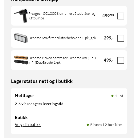
Plexgear CC1000 Kombinert Støvblåser og
499
90
luftpumpe
299
,
-
Dreame Støvfilter til støvbeholder 1-pk., grå
Dreame Hovedbørste for Dreame X50, L50
499
,
-
mfl. (DuoBrush) 1-pk.
Lagerstatus nett og i butikk
Nettlager
1+ st
2-6 virkedagers leveringstid
Butikk
Velg din butikk
Finnes i 2 butikker.