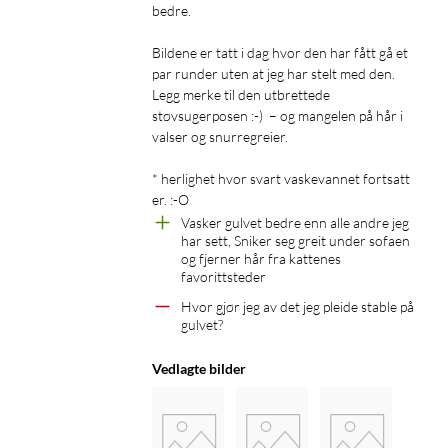
moppefunksjonen løfter moppene automatisk opptil 10,5 mm
bedre. 

opp fra tepper. I tillegg oppdager støvsugeren flekker og søl og
tørker bort væske umiddelbart. Det gjør den til en pålitelig
Bildene er tatt i dag hvor den har fått gå et 
løsning for både støv og uhell.
par runder uten at jeg har stelt med den. 
Legg merke til den utbrettede 
støvsugerposen :-)  – og mangelen på hår i 
valser og snurregreier.

* herlighet hvor svart vaskevannet fortsatt 
Selvrensende med vask i 80 °C og UV-beskyttelse
er. :-O
Vasker gulvet bedre enn alle andre jeg 
Den avanserte basestasjonen lader, fyller på rent vann og
har sett, Sniker seg greit under sofaen 
tømmer automatisk støvbeholderen i en forseglet støvpose.
og fjerner hår fra kattenes 
Basestasjonen er utstyrt med oppgradert AceClean™
favorittsteder
DryBoard-teknologi, som med 20 høytemperaturdyser
Hvor gjør jeg av det jeg pleide stable på 
rengjør vaskebrettet grundig og fjerner skittent vann for å
gulvet?
forhindre dårlig lukt. Moppene vaskes i 80-graders vann og
desinfiseres med UV-lys, som eliminerer bakterier og hindrer
Vedlagte bilder
muggvekst. Deretter tørkes de med varm luft.