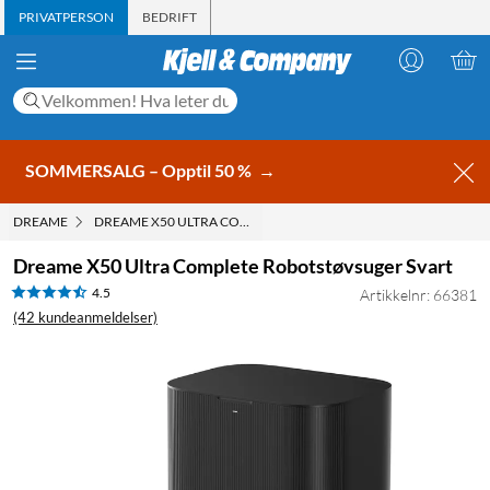
PRIVATPERSON
BEDRIFT
SOMMERSALG – Opptil 50 %
→
DREAME
DREAME X50 ULTRA COMPLETE ROBOTSTØVSUGER SVART
Dreame X50 Ultra Complete Robotstøvsuger Svart
4.5
Artikkelnr: 66381
(42 kundeanmeldelser)