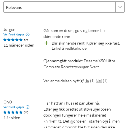
Relevans
Kommer til under lave møbler
For å rengjøre under lave møbler, som sofaer og senger, kan
Dreame X50 Ultra automatisk senke sin LiDAR-sensor og bli
Jørgen
Går som en drøm, gulv og tepper blir 
Verifisert kjøper
så lav som 89 mm. Ved hjelp av AI-kamera og innebygd
skinnende rene. 
5/5
lyskaster identifiserer den hindringer på mørke steder, og
Blir skinnende rent, Kjører seg ikke fast, 
11 måneder siden
Enkel å vedlikeholde
navigerer med høy nøyaktighet. Det gjør at selv vanskelig
tilgjengelige steder blir grundig rengjort uten at du må flytte
Gjennomgått produkt:
Dreame X50 Ultra 
møbler.
Complete Robotstøvsuger Svart
Var anmeldelsen nyttig?
Ja
(
1
)
Nei
(
1
)
Sugekraft som rengjør i dybden
OnO
Har hatt'an i hus i et par uker nå. 

Med sugekraft på opptil 20 000 Pa suger X50 Ultra opp selv
Verifisert kjøper
Etter jeg fikk brettet ut støvsugerposen i 
de mest gjenstridige partiklene. Den suger effektivt opp
5/5
dockingen fungerer hele maskineriet 
1 år siden
dyrehår, støv og smuss som ofte setter seg fast i tepper og
knirkefritt. Det gjorde en i starten også, men 
sprekker. Sugekraften tilpasses automatisk etter underlaget,
kammeret 'ombord' ble fylt siden den ikke 