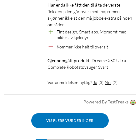
Har enda ikke fått den til å ta de verste 
2
Batteritid: opptil 220 min i stillemodus (rekker til 205 m
på
flekkene, den går over med mopp, men 
én lading)
skjønner ikke at den må jobbe ekstra på noen 
Volum støvbeholder, støvsuger: 300 ml
områder.
Volum vanntank, støvsuger: 80 ml
Fint design, Smart app, Morsomt med 
Volum vanntank for rent vann, basestasjon: 4,5 l
bilder av kjeledyr.
Volum vanntank for skittent vann, basestasjon: 4 l
Kommer ikke helt til overalt
Størrelse, robotstøvsuger:
350x350x89 mm (med LiDAR-sensoren nedfelt)
Gjennomgått produkt:
Dreame X50 Ultra 
350x350x111 mm (med LiDAR-sensoren oppfelt)
Complete Robotstøvsuger Svart
Størrelse, basestasjon: 457x340x590 mm
Vekt, støvsuger: 4,53 kg
Var anmeldelsen nyttig?
Ja
(
3
)
Nei
(
2
)
Vekt, basestasjon: 9,09 kg
Støtte for Matter: ja
Powered By TestFreaks
Appstøtte: iOS, Android
Talestyring: Siri, Alexa, Google Assistant
Apple Watch-støtte: ja
VIS FLERE VURDERINGER