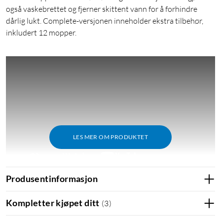
også vaskebrettet og fjerner skittent vann for å forhindre
dårlig lukt. Complete-versjonen inneholder ekstra tilbehør,
inkludert 12 mopper.
LES MER OM PRODUKTET
Produsentinformasjon
Oppsummering
Kompletter kjøpet ditt
(
3
)
Storebroren til Dreame X40 Ultra, med blant annet