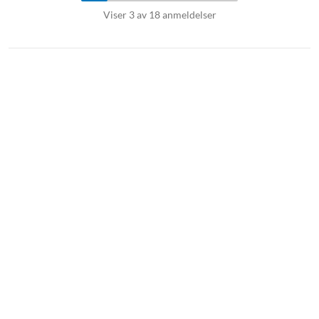
I pakken
Viser 3 av 18 anmeldelser
Robotstøvsuger X50 Ultra
Basestasjon
Hovedbørste (forhåndsinstallert)
Børstebeskytter (forhåndsinstallert)
Sidebørste (forhåndsinstallert)
Kalkbeskyttelse (forhåndsinstallert)
2x moppeholdere
2x mopper
2x støvsugerposer
Rengjøringsverktøy
Rengjøringsmiddel 200 ml
Strømkabel
Rampe til basestasjon
Hurtigstartguide
Manual
Med Complete-versjonen får du i tillegg…
Hovedbørste