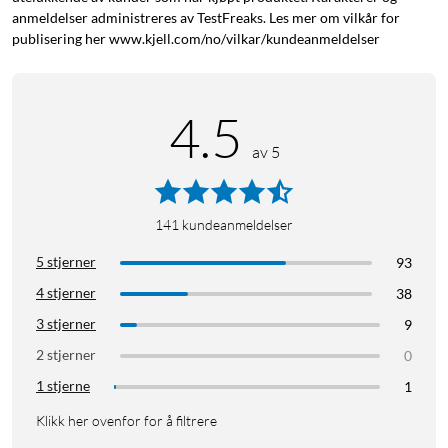
anmeldelser administreres av TestFreaks. Les mer om vilkår for
publisering her www.kjell.com/no/vilkar/kundeanmeldelser
4.5
av 5
141
kundeanmeldelser
5 stjerner
93
4 stjerner
38
3 stjerner
9
2 stjerner
0
1 stjerne
1
Klikk her ovenfor for å filtrere