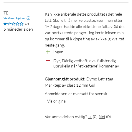
TE
Kan ikke anbefale dette produktet i det hele 
Verifisert kjøper
tatt. Skulle til å merke plastbokser, men etter 
1/5
1–2 dager hadde alle etikettene falt av. Så det 
5 måneder siden
var bortkastede penger. Jeg lærte leksen min 
og kommer til å kjøpe ting av skikkelig kvalitet 
neste gang.
Ingen
Dyr, Dårlig vedheft, dvs. fullstendig 
ubrukelig når "etikettene" kommer av
Gjennomgått produkt:
Dymo Letratag 
Märktejp av plast 12 mm Gul
Anmeldelsen er oversatt fra svensk
Vis original
Var anmeldelsen nyttig?
Ja
(
0
)
Nei
(
0
)