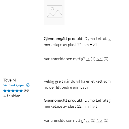
Gjennomgått produkt:
Dymo Letratag 
merketape av plast 12 mm Hvit
Var anmeldelsen nyttig?
Ja
(
1
)
Nei
(
0
)
Tove M
Veldig greit når du vil ha en etikett som 
Verifisert kjøper
holder litt bedre enn papir.
5/5
4 år siden
Gjennomgått produkt:
Dymo Letratag 
merketape av plast 12 mm Hvit
Var anmeldelsen nyttig?
Ja
(
1
)
Nei
(
1
)