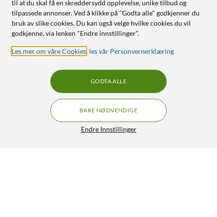
til at du skal få en skreddersydd opplevelse, unike tilbud og
tilpassede annonser. Ved å klikke på "Godta alle" godkjenner du
bruk av slike cookies. Du kan også velge hvilke cookies du vil
godkjenne, via lenken "Endre innstillinger".
Les mer om våre Cookies
,
les vår Personvernerklæring
GODTA ALLE
BARE NØDVENDIGE
Endre Innstillinger
Dymo Letratag merketape av plast 12 mm Gul
149,90
4.5/5
HENT
LEGG I HANDLEKURV