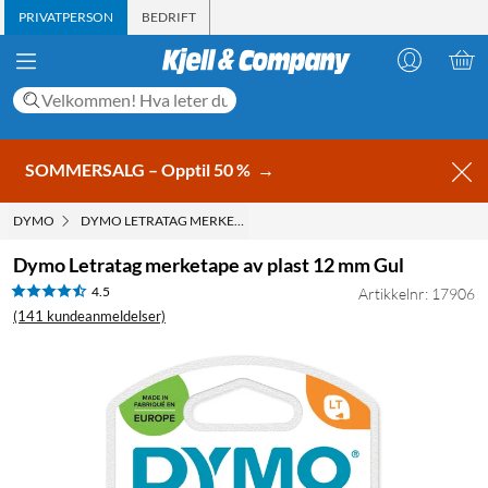
PRIVATPERSON
BEDRIFT
SOMMERSALG – Opptil 50 %
→
DYMO
DYMO LETRATAG MERKETAPE AV PLAST 12 MM GUL
Dymo Letratag merketape av plast 12 mm Gul
4.5
Artikkelnr: 17906
(141 kundeanmeldelser)