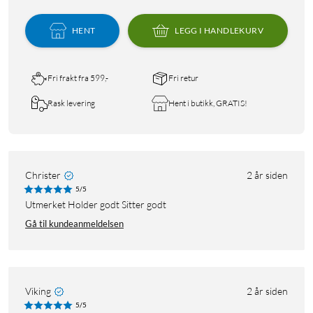
HENT
LEGG I HANDLEKURV
Fri frakt fra 599,-
Fri retur
Rask levering
Hent i butikk, GRATIS!
Christer
2 år siden
5/5
Utmerket Holder godt Sitter godt
Gå til kundeanmeldelsen
Viking
2 år siden
5/5