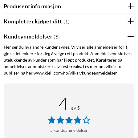
Vekt: 112 g
Produsentinformasjon
Materiale: Aluminiumlegering, PC, ABS, PU-skinn
Kompletter kjøpet ditt
(
1
)
Kundeanmeldelser
(
5
)
Her ser du hva andre kunder synes. Vi viser alle anmeldelser for å
gjøre det enklere for deg å velge rett produkt. Anmeldelsene skrives
utelukkende av kunder som har kjøpt produktet. Karakterer og
anmeldelser administreres av TestFreaks. Les mer om vilkår for
publisering her www.kjell.com/no/vilkar/kundeanmeldelser
4
av 5
5
kundeanmeldelser