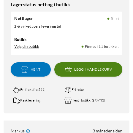
Lagerstatus nett og i butikk
Nettlager
5+ st
2-6 virkedagers leveringstid
Butikk
Velg din butikk
Finnes i 11 butikker.
HENT
LEGG I HANDLEKURV
Fri frakt fra 599,-
Fri retur
Rask levering
Hent i butikk, GRATIS!
Markus
3 måneder siden