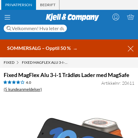
PRIVATPERSON
BEDRIFT
SOMMERSALG – Opptil 50 %
→
FIXED
FIXED MAGFLEX ALU 3-I-1 TRÅDLØS LADER MED MAGSAFE
Fixed MagFlex Alu 3-i-1 Trådløs Lader med MagSafe
4.0
Artikkelnr: 20611
(5 kundeanmeldelser)