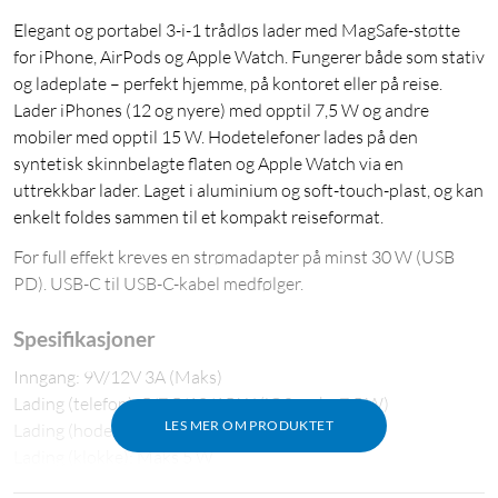
Elegant og portabel 3-i-1 trådløs lader med MagSafe-støtte
for iPhone, AirPods og Apple Watch. Fungerer både som stativ
og ladeplate – perfekt hjemme, på kontoret eller på reise.
Lader iPhones (12 og nyere) med opptil 7,5 W og andre
mobiler med opptil 15 W. Hodetelefoner lades på den
syntetisk skinnbelagte flaten og Apple Watch via en
uttrekkbar lader. Laget i aluminium og soft-touch-plast, og kan
enkelt foldes sammen til et kompakt reiseformat.
For full effekt kreves en strømadapter på minst 30 W (USB
PD). USB-C til USB-C-kabel medfølger.
Spesifikasjoner
Inngang: 9V/12V 3A (Maks)
Lading (telefon): 5/7,5/10/15 W (iOS maks 7,5 W)
LES MER OM PRODUKTET
Lading (hodetelefoner): Maks 3,5 W
Lading (klokke): Maks 5 W
Mål (sammenlagt): 7,6x7,6x1,9 cm