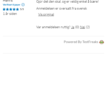
Henrik
Gjør det den skal, og er veldig enkel å bære!
Verifisert kjøper
Anmeldelsen er oversatt fra svensk
5/5
1 år siden
Vis original
Var anmeldelsen nyttig?
Ja
(
0
)
Nei
(
2
)
Powered By TestFreaks