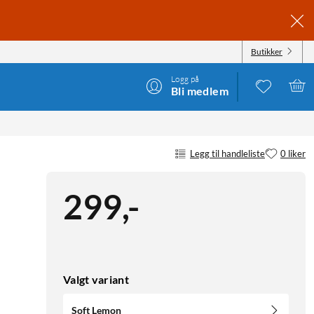
Butikker
Logg på
Bli medlem
 IPHONE 13, 14, 15, 16E OG 17E SOFT LEMON
Legg til handleliste
0 liker
299
,
-
Valgt variant
Soft Lemon