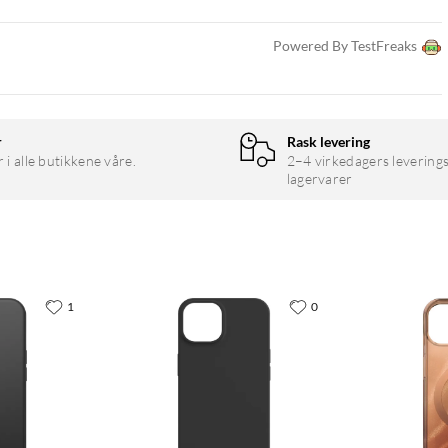
Powered By TestFreaks
r
Rask levering
r i alle butikkene våre.
2–4 virkedagers leverings
lagervarer
1
0